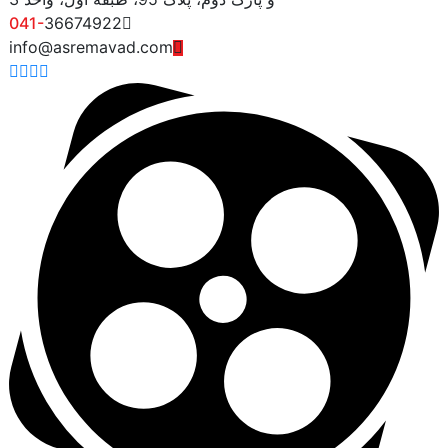
041-
36674922
info@asremavad.com