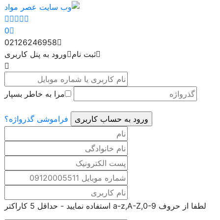
0
02126246958
ثبت نام
ورود به پنل کاربری
مرا به خاطر بسپار
فراموشی گذرواژه؟
لطفا از حروف a-z,A-Z,0-9 استفاده نمایید - حداقل 5 کاراکتر