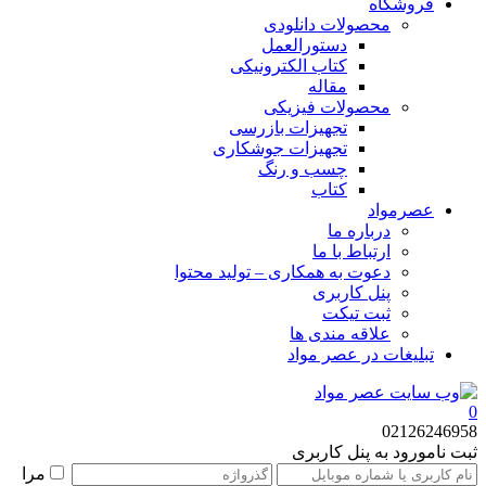
فروشگاه
محصولات دانلودی
دستورالعمل
کتاب الکترونیکی
مقاله
محصولات فیزیکی
تجهیزات بازرسی
تجهیزات جوشکاری
چسب و رنگ
کتاب
عصرمواد
درباره ما
ارتباط با ما
دعوت به همکاری – تولید محتوا
پنل کاربری
ثبت تیکت
علاقه مندی ها
تبلیغات در عصر مواد
0
02126246958
ثبت نام
ورود به پنل کاربری
مرا