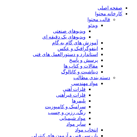
صفحه اصلی
کارخانه محتوا
قالب محتوا
ویدئو
ویدیوهای صنعتی
ویدیوهای یک دقیقه ای
آموزش های گام به گام
اینفوگرافیک و عکس
استاندارد و دستورالعمل های فنی
پرسش و پاسخ
مقالات و کتاب ها
دیتاشیت و کاتالوگ
دسته بندی مطالب
مواد مهندسی
فلزات آهنی
فلزات غیرآهنی
پلیمرها
سرامیک و کامپوزیت
رنگ، رزین و چسب
مواد شیمیایی
سایر مواد
انتخاب مواد
بازرسی فنی و آزمون های کنترلی