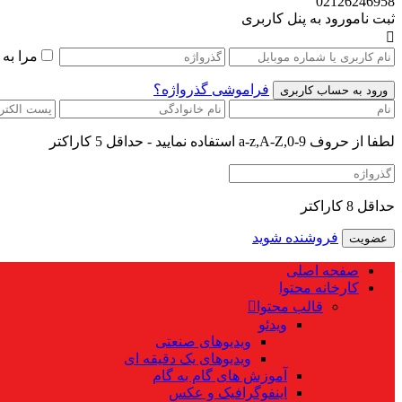
02126246958
ثبت نام
ورود به پنل کاربری
مرا به
فراموشی گذرواژه؟
لطفا از حروف a-z,A-Z,0-9 استفاده نمایید - حداقل 5 کاراکتر
حداقل 8 کاراکتر
فروشنده شوید
صفحه اصلی
کارخانه محتوا
قالب محتوا
ویدئو
ویدیوهای صنعتی
ویدیوهای یک دقیقه ای
آموزش های گام به گام
اینفوگرافیک و عکس