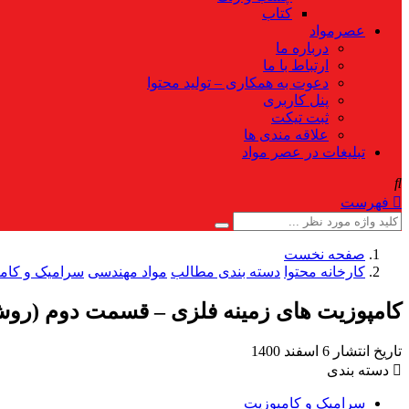
کتاب
عصرمواد
درباره ما
ارتباط با ما
دعوت به همکاری – تولید محتوا
پنل کاربری
ثبت تیکت
علاقه مندی ها
تبلیغات در عصر مواد
فهرست
صفحه نخست
کارخانه محتوا
دسته بندی مطالب
مواد مهندسی
سرامیک و کام
کامپوزیت های زمینه فلزی – قسمت دوم (روش 
تاریخ انتشار
6 اسفند 1400
دسته بندی
سرامیک و کامپوزیت