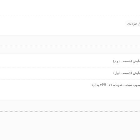
 فولادی
 سایش (قسمت دوم)
 سایش (قسمت اول)
 شونده ۱۷- ۴PH بدانید