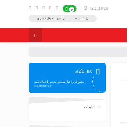
02126246958
0
ثبت نام
ورود به پنل کاربری
کانال تلگرام
محتواها و اخبار منتشر شده را دنبال کنید
@asremavad
تبلیغات