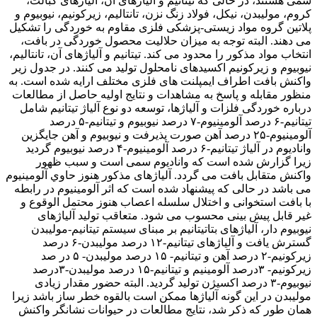
سمی هستند، در حالی که تیتانیم و آلیاژهای آن، آلیاژهای کبالت،
کروم، مولیبدن، نیکل، فولاد زنگ نزن، تانتالیم، زیرکونیم، نیوبیوم و
پلاتین گروه مواد زیستی-پزشکی فلزی مقاوم به خوردگی را تشکیل
می دهند. البته توجه به میزان حلالیت محصول خوردگی در بافت،
انتخاب مواد مذکور را محدود می کند. تیتانیم و آلیاژهای آن، تانتالیم،
نیوبیوم و زیرکونیم اکسیدهای نامحلول تولید می کنند. در جدول زیر
واکنش بافت اطراف ایمپلنت های فلزی مختلف ارایه شده است. به
منظور مقابله و پاسخ به مشاهدات و نتایج اولیه حاصل از مطالعات
درباره خوردگی فلزات و آلیاژها، توسعه دو نوع آلیاژ تیتانیم شامل
تیتانیم-۶ درصد آلومینیوم-۷ درصد نیوبیوم و تیتانیم-۵ درصد
آلومینیوم-۲۵ درصد آهن صورت پذیرفت و نیوبیوم و آهن جایگزین
وانادیوم در آلیاژ تیتانیم-۶ درصد آلومینیوم-۴ درصد نیوبیوم گردید
زیرا گزارش شده است که واناديوم سمی است و سبب ظهور
واکنش متقابل بافت می گردد. آلیاژهای مذکور هنوز حاوي آلومینیوم
می باشد در حالی که پیشنهاد شده است که اثر آلومینیوم در رابطه
با بافت استخوانی و اختلال سلسله اعصاب هنوز محتمل الوقوع و
غير قابل پیش بینی محسوب می شود. متعاقب تولید آلیاژهای
نیوبیوم دار، آلیاژهای بتاتیتانیم بر مبنای سیستم تیتانیم-موليبدن
گسترش یافت و آلیاژهای تیتانیم-۱۲ درصد مولیبدن-۶ درصد
زیرکونیم-۲ درصد آهن و تیتانیم- ۱۵ درصد مولیبدن- ۵ در صد
زیرکونیم- ۳درصد آلومینیم و تیتانیم-۱۵ درصد مولیبدن-۳درصد
نیوبیوم-۳ درصد اکسیژن تولید گردید. البته حضور مقدار زیادی
مولیبدن در این گونه آلیاژها ممکن است بالقوه خطر ساز باشد زیرا
همان طور که ذکر شد، نتایج مطالعات در حیوانات نشانگر واکنش