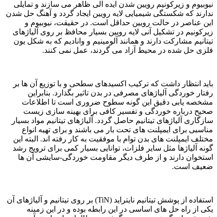
نیوبیوم و زیرکونیم رویین شدن ایده آلی ظاهر می سازند و تمایلی
ندارند که شکستگی شیمیایی لایه رویین ایجاد گردد و آهنگ حل شدن
این عناصر در حالت رویین حداقل است. در حقیقت، نیوبیوم و
زیرکونیم در تشکیل آنی لایه رویین بسیار محافظ بر روی آلیاژهای
تیتانیم مشارکت دارند و همانند آلومینیم و وانادیم که به شکل یون
فلزی حل شده در محیط آزاد می گردند، عمل نمی کنند.
باید انتظار داشت که ترکیب اکسیدهای سطحی و با توزیع آن ها بر
رفتار خوردگی آلیاژهای مصرفی در بدن تاثیر بگذارد. بنابراین
مشخصه یابی دقیق این گونه سطوح ضروری است تا اطلاعات
صحیح درباره خوردگی و تفسیر کافی برای بهینه سازی زیست
سازگاری آلیاژهای تیتانیم حاصل گردد. آلیاژهای تیتانیم مواد بسیار
مناسبی برای ایمپلنت های تحت بار می باشند و برای تهیه انواع
مختلف ایمپلنت های بدن توام با موفقیت به کار رفته اند. البته این
گونه آلیاژها مثل سایر فلزات، توانایی بسیار کمی برای ترویج رشد
استخوان دارند و از طرف دیگر مقاومت خوردگی-سایشی آن ها
ضعیف است.
استفاده از پوشش تیتانیم نایتراید (TiN) بر روی تیتانیم و آلیاژهای آن
یکی از راه حل های اساسی در این رابطه بوده و در این زمینه