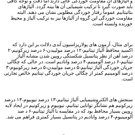
و آلیاژهای آن مقاومت خوردگی عالی دارند اما دقت و توجه کافی
باید صورت گیرد تا ترکیب شیمیایی آن ها بینه گردد. آلیاژهای
بتاتیتانیم عموماً رفتار خوردگی مطلوبی نشان می دهند. البته
مقاومت خوردگی این گروه از آلیاژها نیز به ترکیب آلیاژ و محيط
خورنده وابسته است.
برای مثال، آزمون های پولاریزاسیون آندی دلالت بر این دارد که
اکسید محافظ آلیاژ تیتانیم-۱۲ درصد مولیبدن-۶ درصد زیرکونیم-۲
درصد آهن از نظر پتانسیل شکستگی رویین شدن مشابه آلیاژ
تیتانیم-۶ درصد آلومینیم-۴ درصد وانادیم است. در حالی که چگالی
جریان خوردگی آلیاژ تیتانیم-۵ درصد مولیبدن-۵ درصد زیرکونیوم-۳
درصد آلومینیم کمتر از چگالی جریان خوردگی تیتانیم خالص تجارتی
است.
سنجش های الکتروشیمیایی آلیاژ تیتانیم-۱۳ درصد نیوبیوم-۱۳ درصد
زیرکونیم هم نشانگر توانایی تیتانیم، نیوبیوم و زیرکونیم در ایجاد لایه
رویین بسیار محافظ بود که در مقایسه با آلیاژ تیتانیم-۶ د صد
آلومینیوم-۴ درصد وانادیم در پتانسیل بسیار کمتری فراهم می شد.