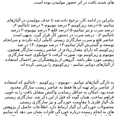
های شدید بافت در اثر حضور مولیبدن بوده است.
بنابراین در ادامه کار، ترجیح داده شد تا حذف مولیبدن در آلیاژهای
تیتانیم- ۱۵درصد زیرکونیم-۴ درصد نیوبیوم-۲ درصد تانتالیم-۰٫۲
درصد سرب و نیز تیتانیم-۱۵درصد قلع-۴ درصد نیوبیوم-۲ درصد
تانتالیم-۰٫۲ درصد سرب در دستور کار قرار گیرد. بدیهی است
عناصر قلع و سرب سازگاری زیستی کاملی ارایه نکردند و سرانجام
توسعه و گسترش آلیاژ تیتانیم-۱۳ درصد نیوبیوم -۱۳ در صد
زیرکونیم که دارای مقدار زیادی از عناصر زیست سازگار همچون
نیوبیوم و زیرکونیم بود، صورت گرفت تا جوابگوی جنبه سازگاری
زیستی مورد نظر باشد. گروهی از پژوهشگران نیز احتمال استفاده
از آلیاژهای دوتایی تیتانیم – زیرکونیوم را بررسی کرده اند.
به تازگی آلیاژهای تیتانیم – نیوبیوم – زیرکونیم – تانتالیم که استفاده
از عناصر برای تهیه آن ها فقط به عناصر زیست سازگار محدود
شده بود، امکان به حداقل رساندن واکنش متقابل بافت را به خوبی
فراهم ساخت. همان گونه که قبل از این ذکر شد، سازگاری زیستی
یک آلیاژ فلزی با مقاومت خوردگی و نیز سازگاری زیستی
محصولات خوردگی آن آلیاژ ارتباط دارد. اطلاعات حاصل از پژوهش
های به انجام رسیده درباره خوردگی فلزات نشان می دهد که تیتانیم