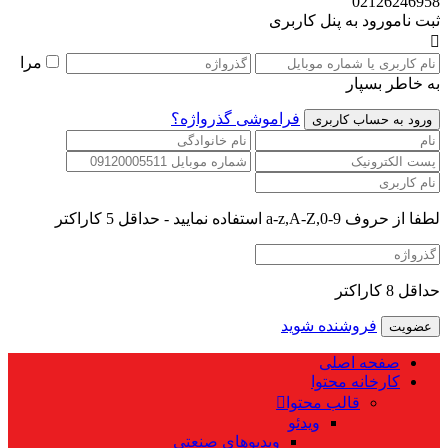
02126246958
ثبت نام
ورود به پنل کاربری
مرا
به خاطر بسپار
فراموشی گذرواژه؟
لطفا از حروف a-z,A-Z,0-9 استفاده نمایید - حداقل 5 کاراکتر
حداقل 8 کاراکتر
فروشنده شوید
صفحه اصلی
کارخانه محتوا
قالب محتوا
ویدئو
ویدیوهای صنعتی