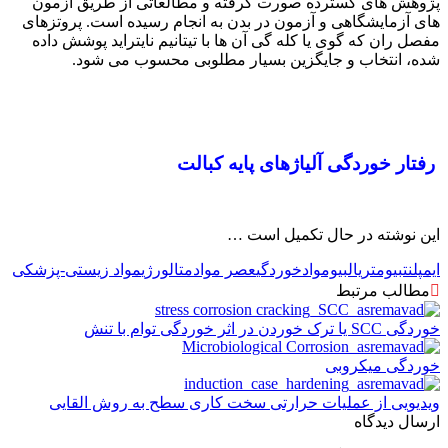
پژوهش های گسترده صورت گرفته و مطالعاتی از طریق آزمون
های آزمایشگاهی و آزمون در بدن به انجام رسیده است. پروتزهای
مفصل ران که گوی یا کله گی آن ها با تیتانیم نایتراید پوشش داده
شده، انتخاب و جایگزین بسیار مطلوبی محسوب می شود.
رفتار خوردگی آلیاژهای پایه کبالت
این نوشته در حال تکمیل است …
ایمپلنت
بیومتریال
بیومواد
خوردگی
عصر مواد
متالورژی
مواد زیستی-پزشکی
مطالب مرتبط
خوردگی SCC یا ترک خوردن در اثر خوردگی توام با تنش
خوردگی میکروبی
ویدیویی از عملیات حرارتی سخت کاری سطح به روش القایی
ارسال دیدگاه