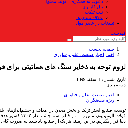
دعوت به همکاری – تولید محتوا
پنل کاربری
ثبت تیکت
علاقه مندی ها
تبلیغات در عصر مواد
فهرست
صفحه نخست
اخبار
اخبار صنعت، علم و فناوری
لزوم توجه به ذخایر سنگ های هماتیتی برای فر
تاریخ انتشار
15 اسفند 1399
دسته بندی
اخبار صنعت، علم و فناوری
ویژه صنعتگران
توسعه صنایع استراتژیک و بخش معدن در اهداف و چشم‌اندازهای بل
دنیا قرار بگیریم. در این زمینه هر یک از صنایع یاد شده به صورت کلی و