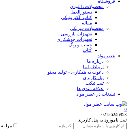
فروشگاه
محصولات دانلودی
دستورالعمل
کتاب الکترونیکی
مقاله
محصولات فیزیکی
تجهیزات بازرسی
تجهیزات جوشکاری
چسب و رنگ
کتاب
عصرمواد
درباره ما
ارتباط با ما
دعوت به همکاری – تولید محتوا
پنل کاربری
ثبت تیکت
علاقه مندی ها
تبلیغات در عصر مواد
0
02126246958
ثبت نام
ورود به پنل کاربری
مرا به