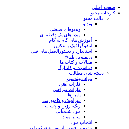
صفحه اصلی
کارخانه محتوا
قالب محتوا
ویدئو
ویدیوهای صنعتی
ویدیوهای یک دقیقه ای
آموزش های گام به گام
اینفوگرافیک و عکس
استاندارد و دستورالعمل های فنی
پرسش و پاسخ
مقالات و کتاب ها
دیتاشیت و کاتالوگ
دسته بندی مطالب
مواد مهندسی
فلزات آهنی
فلزات غیرآهنی
پلیمرها
سرامیک و کامپوزیت
رنگ، رزین و چسب
مواد شیمیایی
سایر مواد
انتخاب مواد
بازرسی فنی و آزمون های کنترلی