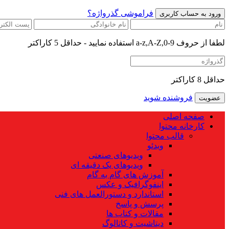
فراموشی گذرواژه؟
لطفا از حروف a-z,A-Z,0-9 استفاده نمایید - حداقل 5 کاراکتر
حداقل 8 کاراکتر
فروشنده شوید
صفحه اصلی
کارخانه محتوا
قالب محتوا
ویدئو
ویدیوهای صنعتی
ویدیوهای یک دقیقه ای
آموزش های گام به گام
اینفوگرافیک و عکس
استاندارد و دستورالعمل های فنی
پرسش و پاسخ
مقالات و کتاب ها
دیتاشیت و کاتالوگ