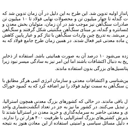
ولید فولاد در دنیا و ایجاد توازن در زنجیره این صنعت در سال ۱۳۹۲ و در ادامه سند چشم‌انداز اولیه تدوین شد. این طرح به این دلیل در آن زمان تدوین شد که
عدم توازن فراوانی در زنجیره فولاد کشور وجود داشت. از یک سو، شاهد صادرات سنگ‌آهن به میزان ۲۲ میلیون تن و از سوی دیگر، واردات گندله تا چهار میلیون تن و محصولات نهایی فولاد تا ۱۰ میلیون تن
. صادرات سنگ‌آهن نیز موجب شد در آن زمان، متولیان بخش معدن و
نسانتره و گندله، بر مبنای سنگ‌آهن مگنتیتی شکل گرفتند و سنگ‌آهن
 می‌شد. به تدریج چین واردات سنگ‌آهن با تناژ کم و عیار پایین کاهش
ین ماده معدنی غیر فعال شدند. در همین زمان طرح جامع فولاد که به
گفته می‌شود مطابق آمارها، میزان ذخایر زمین‌شناسی سنگ‌آهن حدود پنج میلیارد تن و ذخایر قطعی آن ۳٫۳ میلیارد تن است که تخمین زده می‌شود ۱۰ درصد آن به صورت هماتیتی باشد. استفاده از ذخایر
ج به دنبال اکتشافات باشند اما این امر نیز به سادگی میسر نبود زیرا
تانسیل‌های بزرگی بدون استفاده ماندند.
مین‌شناسی و اکتشافات معدنی و سازمان انرژی اتمی هرگز مطابق با
سنگ‌آهن به سمت تولید فولاد را نیز اضافه کرد که به کمبود خوراک
ل باقی ماندند. در حالی که کشورهای بزرگ معدنی همچون استرالیا،
ر تبدیل می‌کنند. در کشور ما نیز به جز در تعداد انگشت‌شماری واحد
 و معدنی حاضر به سرمایه‌گذاری و خرید معدن در استرالیا شدند تا
بتوانند سنگ‌آهن خود را تامین کنند. در حالی که شرایط کشور به گونه‌ای است که امکان واردات بسیار پایین بوده و بنادر کشور ما ظرفیت پذیرش کشتی‌های بزرگ استرالیایی با ظرفیت ۴۰۰ هزار تن را ندارند.
 دلیل مسائل سیاسی و امنیتی استفاده از این معادن هنوز به نتیجه