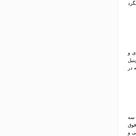
گرد
ی و
نیل
 در
 سه
فوق
ی و