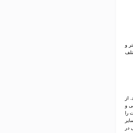
ر و
تلف
 از
ی و
 را
ایر
 در