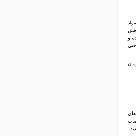
واد
اهش
ه و
حتی
مان
های
صات
ند.