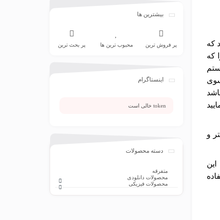
بیشترین ها
 که
پر فروش ترین
محبوب ترین ها
پر بحث ترین
 که
ستم
اینستاگرام
سوی
اشد
یید
token خالی است
استر و
دسته محصولات
این
متفرقه
اده
محصولات دانلودی
محصولات فیزیکی