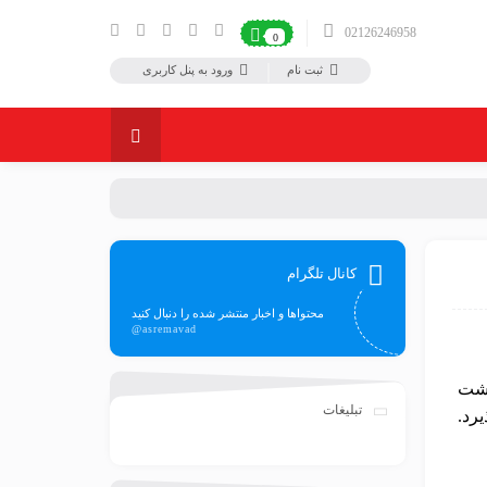
02126246958
0
ثبت نام
ورود به پنل کاربری
کانال تلگرام
محتواها و اخبار منتشر شده را دنبال کنید
@asremavad
اشت
تبلیغات
رد.