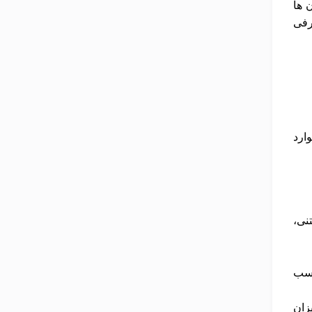
 ها
رفی
ارد
نی،
چسب
زان