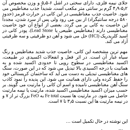
جلای نیمه فلزی، دارای سختی در اشل ۶-۵٫۵ و وزن مخصوص آن
۵٫۲-۴٫۹ گرم بر سانتی متر مکعب است. شدیداً جذب مغناطیس می
شود. خاصیت جذب مغناطیسی در این کانی در حرارت قرمز (حدود
۵۸۰ درجه سانتیگراد) از بین می رود ولی پس از سرد شدن، مجدداً
این خاصیت به کانی بر می گردد. بعضی از انواع آن خود خاصیت
مغناطیسی دارند (مغناطیس طبیعی یا Lead Stone). پودر کانی در
اسید کلریدریک (HCl) حل می شود و آهن دو ظرفیتی و سه ظرفیتی
آزاد می کند.
مهم ترین مشخصه این کانی، خاصیت جذب شدید مغناطیس و رنگ
سیاه غبار آن است. در اثر فعل و انفعالات اکسیدی در طبیعت،
اکسید مغناطیسی در سطوح رویی تا حدودی اکسید شده و به
هماتیت با درجه اکسیدی بالا تبدیل می شود که در این صورت، سنگ
های مغناطیسی تبدیلی به دست می آید که ساختمان کریستالی خود
را حفظ کرده ولی دارای هماتیت می شود. این پدیده را نمود کاذب
سنگ آهن مغناطیسی نامیده و اسم آن کانی را مارتیت می گویند. بر
حسب میزان اکسید مغناطیسی اکسید شده، مارتیت یا نیمه مارتیت
حاصل می شود. در مارتیت ها نسبت Fe total به FeO بزرگ تر از ۷ و
در نیمه مارتیت ها این نسبت ۳٫۵ تا ۷ است.
این نوشته در حال تکمیل است …