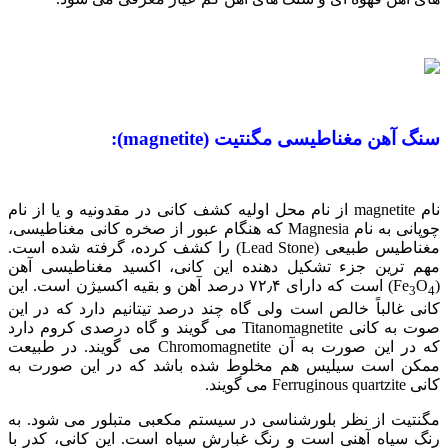
سنگ آهن مغناطیسی مگنتیت (magnetite):
نام magnetite از نام محل اولیه کشف کانی در مقدونیه و یا از نام
چوپانی به نام Magnesia که هنگام عبور از صخره کانی مغناطیسی،
مغناطیس طبیعی (Lead Stone) را کشف کرده، گرفته شده است.
مهم ترین جزء تشکیل دهنده این کانی، اکسید مغناطیسی آهن
(Fe
O
) است که دارای ۷۲٫۴ درصد آهن و بقیه اکسیژن است. این
3
4
کانی غالباً خالص است ولی گاه چند درصد تیتانیم دارد که در این
صوت به کانی Titanomagnetite می گویند و گاه درصدی کروم دارد
که در این صورت به آن Chromomagnetite می گویند. در طبیعت
ممکن است سیلیس هم مخلوط شده باشد که در این صورت به
کانی Ferruginous quartzite می گویند.
مگنتیت از نظر بلورشناسی در سیستم مکعبی متبلور می شود. به
رنگ سیاه آهنی است و رنگ غبارش سیاه است. این کانی، کدر با