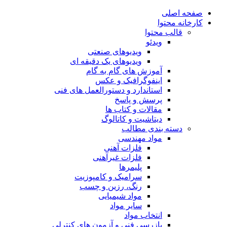
صفحه اصلی
کارخانه محتوا
قالب محتوا
ویدئو
ویدیوهای صنعتی
ویدیوهای یک دقیقه ای
آموزش های گام به گام
اینفوگرافیک و عکس
استاندارد و دستورالعمل های فنی
پرسش و پاسخ
مقالات و کتاب ها
دیتاشیت و کاتالوگ
دسته بندی مطالب
مواد مهندسی
فلزات آهنی
فلزات غیرآهنی
پلیمرها
سرامیک و کامپوزیت
رنگ، رزین و چسب
مواد شیمیایی
سایر مواد
انتخاب مواد
بازرسی فنی و آزمون های کنترلی