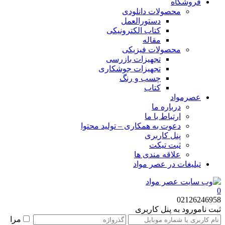
فروشگاه
محصولات دانلودی
دستورالعمل
کتاب الکترونیکی
مقاله
محصولات فیزیکی
تجهیزات بازرسی
تجهیزات جوشکاری
چسب و رنگ
کتاب
عصرمواد
درباره ما
ارتباط با ما
دعوت به همکاری – تولید محتوا
پنل کاربری
ثبت تیکت
علاقه مندی ها
تبلیغات در عصر مواد
0
02126246958
ثبت نام
ورود به پنل کاربری
مرا