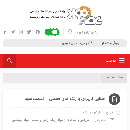
02126246958
0
ثبت نام
ورود به پنل کاربری
فهرست
صفحه نخست
کارخانه محتوا
دسته بندی مطالب
خوردگی و حفاظت از مواد
آشنایی کاربردی با رنگ های صنعتی – قسمت سوم
تاریخ انتشار
17 مهر 1399
خوردگی و حفاظت از مواد
رنگ، رزین و چسب
مواد مهندسی
دسته بندی