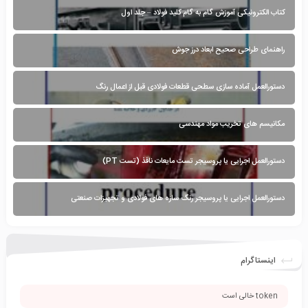
کتاب الکترونیکی آموزش گام به گام کلید فولاد – جلد اول
راهنمای طراحی صحیح ابعاد درز جوش
دستورالعمل آماده سازی سطحی قطعات فولادی قبل از اعمال رنگ
مکانیسم های تخریب مواد مهندسی
دستورالعمل اجرایی یا پروسیجر تست مایعات نافذ (تست PT)
دستورالعمل اجرایی یا پروسیجر رنگ سازه های فولادی و تجهیزات صنعتی
اینستاگرام
token خالی است