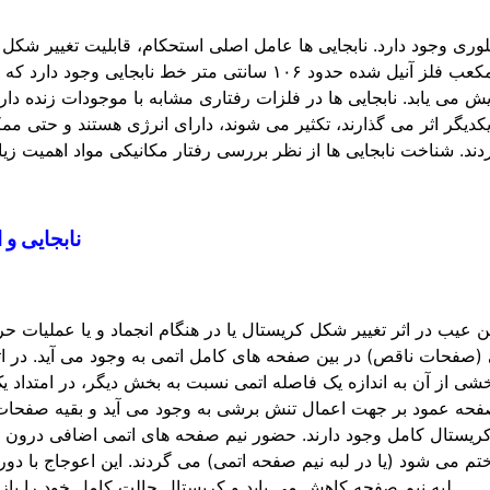
وری وجود دارد. نابجایی ها عامل اصلی استحکام، قابلیت تغییر شکل
مکانیکی فلزات به شمار می آیند. در یک سانتی ­متر مکعب فلز آنیل شده حدود ۱۰۶ سانتی­ متر خط نابجایی و
می ­یابد. نابجایی ها در فلزات رفتاری مشابه با موجودات زنده دارند
یکدیگر اثر می ­گذارند، تکثیر می­ شوند، دارای انرژی هستند و حتی 
ردند. شناخت نابجایی ها از نظر بررسی رفتار مکانیکی مواد اهمیت زیا
نابجایی و ا
می (صفحات ناقص) در بین صفحه­ های کامل اتمی به وجود می ­آید. در ا
 از آن به اندازه یک فاصله اتمی نسبت به بخش دیگر، در امتداد 
 صفحه عمود بر جهت اعمال تنش برشی به وجود می آید و بقیه صفحات
ک کریستال کامل وجود دارند. حضور نیم­ صفحه ­­های اتمی اضافی درون
 می شود (یا در لبه نیم صفحه اتمی) می ­گردند. این اعوجاج با دور
لبه نیم صفحه کاهش می ­یابد و کریستال حالت کامل خود را باز م