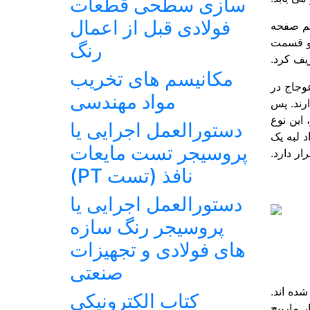
سازی سطحی قطعات
فولادی قبل از اعمال
یم ­صفحه
 دو قسمت
رنگ
یف کرد.
مکانیسم های تخریب
عوجاج در
مواد مهندسی
رند. پس
 این نوع
دستورالعمل اجرایی یا
د لبه یک
پروسیجر تست مایعات
ار دارد.
نافذ (تست PT)
دستورالعمل اجرایی یا
پروسیجر رنگ سازه
های فولادی و تجهیزات
صنعتی
ده ­اند.
کتاب الکترونیکی
 مارپیچ