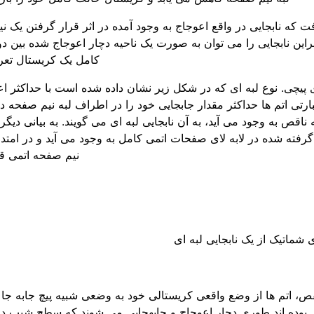
رفت که نابجایی در واقع اعوجاج به ­وجود آمده در اثر قرار گرفتن یک ن
براین نابجایی را می ­توان به ­صورت یک ناحیه دچار اعوجاج شده بین
کامل یک کریستال تعر
ری پیچی. نوع لبه ­ای که در شکل زیر نشان داده شده است با حداکثر ا
تی اتم ­ها حداکثر مقدار جابجایی خود را در اطراف لبه نیم صفحه دا
قص به­ وجود می آید، به آن نابجایی لبه­ ای می ­گویند. به بیانی دیگر،
ر گرفته شده در لابه­ لای صفحات اتمی کامل به ­وجود می آید و در امتدا
نیم­ صفحه اتمی قر
 شماتیک از یک نابجایی لبه ای
نقص، اتم ­ها از وضع واقعی کریستالی خود به وضعی شبیه پیچ جابه­ جا ش
بوده­ اند طوری دچار اعوجاج و جابه­جایی می­ شوند که سطح شیب ­دار