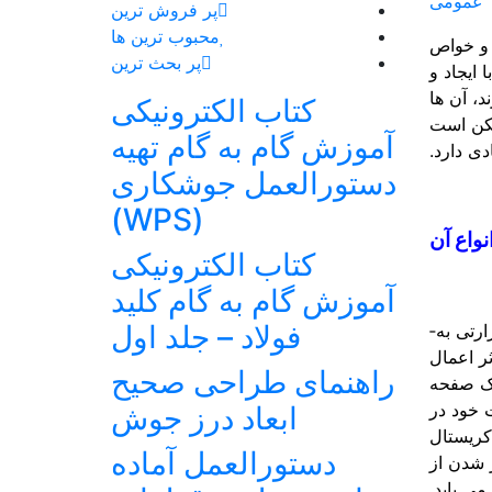
عمومی
پر فروش ترین
محبوب ترین ها
 و خواص
پر بحث ترین
جود دارد که با ایجاد و
، آن­ ها
کتاب الکترونیکی
ممکن است
آموزش گام به گام تهیه
دی دارد.
دستورالعمل جوشکاری
(WPS)
نواع آن
کتاب الکترونیکی
آموزش گام به گام کلید
فولاد – جلد اول
نابجایی یک عیب خطی در ساختار کریستالی است. این عیب در اثر تغییر شکل کریستال یا در هنگام انجماد و یا عملیات حرارتی به­
ثر اعمال
راهنمای طراحی صحیح
یک صفحه
 خود در
ابعاد درز جوش
 کریستال
دستورالعمل آماده
 شدن از
ی ­یابد.