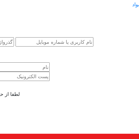
لطفا از حروف a-z,A-Z,0-9 استفاده نما