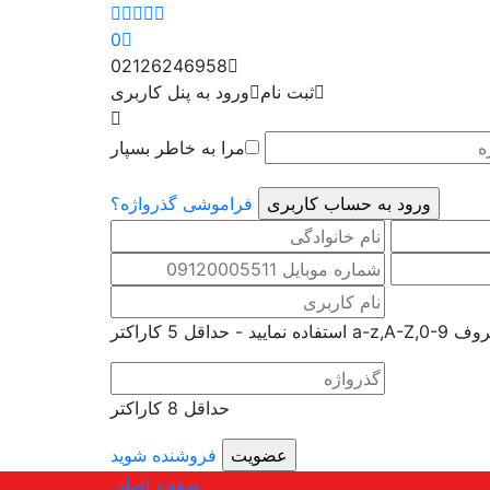
0
02126246958
ثبت نام
ورود به پنل کاربری
مرا به خاطر بسپار
فراموشی گذرواژه؟
یید - حداقل 5 کاراکتر
حداقل 8 کاراکتر
فروشنده شوید
صفحه اصلی