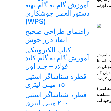
آموزش گام به گام تهیه
 آورند.
دستورالعمل جوشکاری
(WPS)
راهنمای طراحی صحیح
ابعاد درز جوش
کتاب الکترونیکی
حه لغزش
آموزش گام به گام کلید
 اتم ها
فولاد – جلد اول
مچنان در
 خیلی کم
قطره شناساگر استیل
ی گردند.
۱۵ میلی لیتری
له اتمی)
قطره شناساگر استیل
 مشاهده
جود آید.
۲۰۰ میلی لیتری