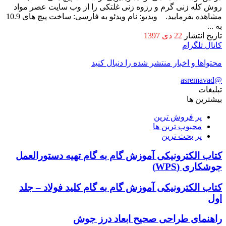
روش کله زنی گرم و رزوه زنی غلتکی را از وب سایت عصر مواد
مشاهده بفرمایید. ویدیو: نام ویدئو به فارسی: ساخت پیچ های 10.9
به ...
تاریخ انتشار
22 دی 1397
کانال تلگرام
محتواها و اخبار منتشر شده را دنبال کنید
@asremavad
تبلیغات
بیشترین ها
پر فروش ترین
محبوب ترین ها
پر بحث ترین
کتاب الکترونیکی آموزش گام به گام تهیه دستورالعمل
جوشکاری (WPS)
کتاب الکترونیکی آموزش گام به گام کلید فولاد – جلد
اول
راهنمای طراحی صحیح ابعاد درز جوش