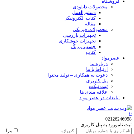
فروشگاه
محصولات دانلودی
دستورالعمل
کتاب الکترونیکی
مقاله
محصولات فیزیکی
تجهیزات بازرسی
تجهیزات جوشکاری
چسب و رنگ
کتاب
عصرمواد
درباره ما
ارتباط با ما
دعوت به همکاری – تولید محتوا
پنل کاربری
ثبت تیکت
علاقه مندی ها
تبلیغات در عصر مواد
0
02126246958
ثبت نام
ورود به پنل کاربری
مرا