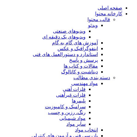
صفحه اصلی
کارخانه محتوا
قالب محتوا
ویدئو
ویدیوهای صنعتی
ویدیوهای یک دقیقه ای
آموزش های گام به گام
اینفوگرافیک و عکس
استاندارد و دستورالعمل های فنی
پرسش و پاسخ
مقالات و کتاب ها
دیتاشیت و کاتالوگ
دسته بندی مطالب
مواد مهندسی
فلزات آهنی
فلزات غیرآهنی
پلیمرها
سرامیک و کامپوزیت
رنگ، رزین و چسب
مواد شیمیایی
سایر مواد
انتخاب مواد
بازرسی فنی و آزمون های کنترلی