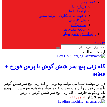
عصرمواد
درباره ما
ارتباط با ما
دعوت به همکاری – تولید محتوا
پنل کاربری
ثبت تیکت
علاقه مندی ها
تبلیغات در عصر مواد
فهرست
لیست مطالب
کله زنی پیچ سر شش گوش با پرس فورج +
ویدیو
در این نوشته شما می توانید ویدیویی از کله زنی پیچ سر شش گوش
با پرس فورج را از وب سایت عصر مواد مشاهده بفرمایید. ویدیو:
نام ویدئو به فارسی: کله زنی پیچ سر شش گوش با پرس ...
تاریخ انتشار
26 مهر 1399