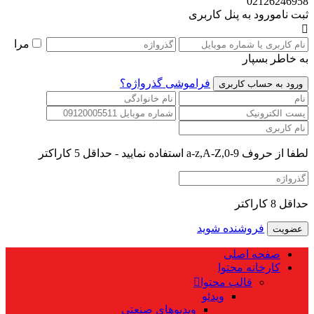
02126246958
ثبت نام
ورود به پنل کاربری
مرا
به خاطر بسپار
فراموشی گذرواژه؟
لطفا از حروف a-z,A-Z,0-9 استفاده نمایید - حداقل 5 کاراکتر
حداقل 8 کاراکتر
فروشنده شوید
صفحه اصلی
کارخانه محتوا
قالب محتوا
ویدئو
ویدیوهای صنعتی