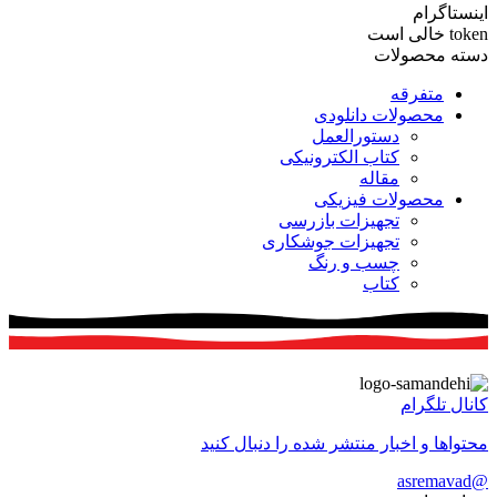
اینستاگرام
token خالی است
دسته محصولات
متفرقه
محصولات دانلودی
دستورالعمل
کتاب الکترونیکی
مقاله
محصولات فیزیکی
تجهیزات بازرسی
تجهیزات جوشکاری
چسب و رنگ
کتاب
کانال تلگرام
محتواها و اخبار منتشر شده را دنبال کنید
@asremavad