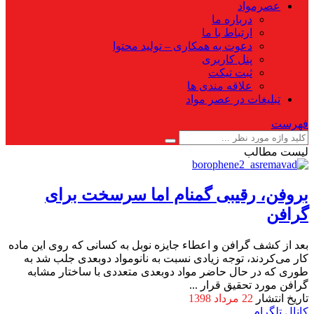
عصرمواد
درباره ما
ارتباط با ما
دعوت به همکاری – تولید محتوا
پنل کاربری
ثبت تیکت
علاقه مندی ها
تبلیغات در عصر مواد
فهرست
لیست مطالب
بروفن، رقیبی گمنام اما سرسخت برای
گرافن
بعد از کشف گرافن و اعطاء جایزه نوبل به کسانی که روی این ماده
کار می‌کردند، توجه زیادی نسبت به نانومواد دوبعدی جلب شد به
طوری که در حال حاضر مواد دوبعدی متعددی با ساختار مشابه
گرافن مورد تحقیق قرار ...
تاریخ انتشار
22 مرداد 1398
کانال تلگرام