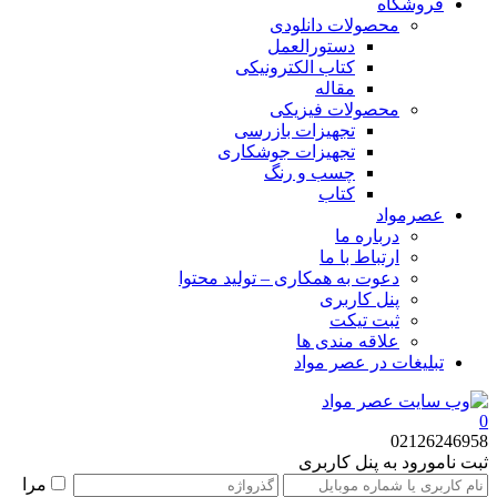
فروشگاه
محصولات دانلودی
دستورالعمل
کتاب الکترونیکی
مقاله
محصولات فیزیکی
تجهیزات بازرسی
تجهیزات جوشکاری
چسب و رنگ
کتاب
عصرمواد
درباره ما
ارتباط با ما
دعوت به همکاری – تولید محتوا
پنل کاربری
ثبت تیکت
علاقه مندی ها
تبلیغات در عصر مواد
0
02126246958
ثبت نام
ورود به پنل کاربری
مرا