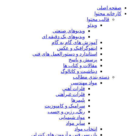
صفحه اصلی
کارخانه محتوا
قالب محتوا
ویدئو
ویدیوهای صنعتی
ویدیوهای یک دقیقه ای
آموزش های گام به گام
اینفوگرافیک و عکس
استاندارد و دستورالعمل های فنی
پرسش و پاسخ
مقالات و کتاب ها
دیتاشیت و کاتالوگ
دسته بندی مطالب
مواد مهندسی
فلزات آهنی
فلزات غیرآهنی
پلیمرها
سرامیک و کامپوزیت
رنگ، رزین و چسب
مواد شیمیایی
سایر مواد
انتخاب مواد
بازرسی فنی و آزمون های کنترلی