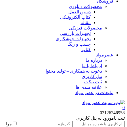
فروشگاه
محصولات دانلودی
دستورالعمل
کتاب الکترونیکی
مقاله
محصولات فیزیکی
تجهیزات بازرسی
تجهیزات جوشکاری
چسب و رنگ
کتاب
عصرمواد
درباره ما
ارتباط با ما
دعوت به همکاری – تولید محتوا
پنل کاربری
ثبت تیکت
علاقه مندی ها
تبلیغات در عصر مواد
0
02126246958
ثبت نام
ورود به پنل کاربری
مرا