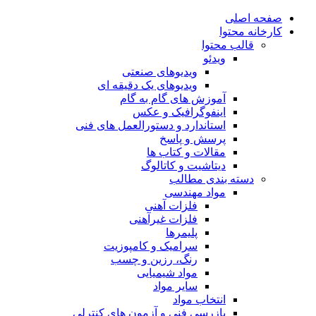
صفحه اصلی
کارخانه محتوا
قالب محتوا
ویدئو
ویدیوهای صنعتی
ویدیوهای یک دقیقه ای
آموزش های گام به گام
اینفوگرافیک و عکس
استاندارد و دستورالعمل های فنی
پرسش و پاسخ
مقالات و کتاب ها
دیتاشیت و کاتالوگ
دسته بندی مطالب
مواد مهندسی
فلزات آهنی
فلزات غیرآهنی
پلیمرها
سرامیک و کامپوزیت
رنگ، رزین و چسب
مواد شیمیایی
سایر مواد
انتخاب مواد
بازرسی فنی و آزمون های کنترلی