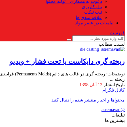
دعوت به همکاری – تولید محتوا
پنل کاربری
ثبت تیکت
علاقه مندی ها
تبلیغات در عصر مواد
فهرست
لیست مطالب
ریخته گری دایکاست یا تحت فشار + ویدیو
توضیحات: ریخ
ریخته ...
تاریخ انتشار
12 آبان 1398
کانال تلگرام
محتواها و اخبار منتشر شده را دنبال کنید
@asremavad
تبلیغات
بیشترین ها