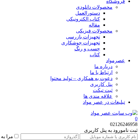
فروشگاه
محصولات دانلودی
دستورالعمل
کتاب الکترونیکی
مقاله
محصولات فیزیکی
تجهیزات بازرسی
تجهیزات جوشکاری
چسب و رنگ
کتاب
عصرمواد
درباره ما
ارتباط با ما
دعوت به همکاری – تولید محتوا
پنل کاربری
ثبت تیکت
علاقه مندی ها
تبلیغات در عصر مواد
0
02126246958
ثبت نام
ورود به پنل کاربری
مرا به