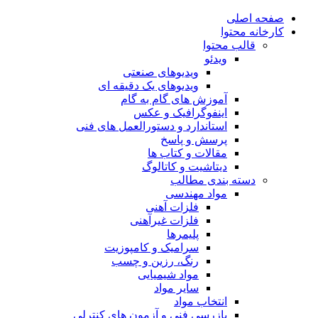
صفحه اصلی
کارخانه محتوا
قالب محتوا
ویدئو
ویدیوهای صنعتی
ویدیوهای یک دقیقه ای
آموزش های گام به گام
اینفوگرافیک و عکس
استاندارد و دستورالعمل های فنی
پرسش و پاسخ
مقالات و کتاب ها
دیتاشیت و کاتالوگ
دسته بندی مطالب
مواد مهندسی
فلزات آهنی
فلزات غیرآهنی
پلیمرها
سرامیک و کامپوزیت
رنگ، رزین و چسب
مواد شیمیایی
سایر مواد
انتخاب مواد
بازرسی فنی و آزمون های کنترلی