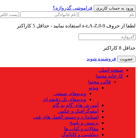
فراموشی گذرواژه؟
لطفا از حروف a-z,A-Z,0-9 استفاده نمایید - حداقل 5 کاراکتر
حداقل 8 کاراکتر
فروشنده شوید
صفحه اصلی
کارخانه محتوا
قالب محتوا
ویدئو
ویدیوهای صنعتی
ویدیوهای یک دقیقه ای
آموزش های گام به گام
اینفوگرافیک و عکس
استاندارد و دستورالعمل های فنی
پرسش و پاسخ
مقالات و کتاب ها
دیتاشیت و کاتالوگ