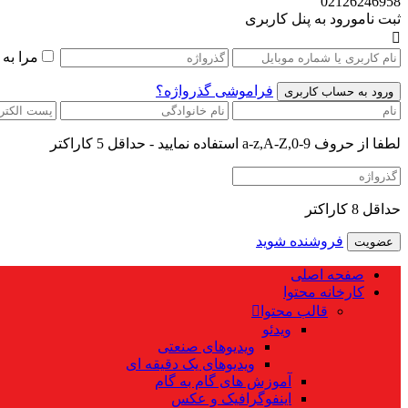
02126246958
ثبت نام
ورود به پنل کاربری
مرا به
فراموشی گذرواژه؟
لطفا از حروف a-z,A-Z,0-9 استفاده نمایید - حداقل 5 کاراکتر
حداقل 8 کاراکتر
فروشنده شوید
صفحه اصلی
کارخانه محتوا
قالب محتوا
ویدئو
ویدیوهای صنعتی
ویدیوهای یک دقیقه ای
آموزش های گام به گام
اینفوگرافیک و عکس