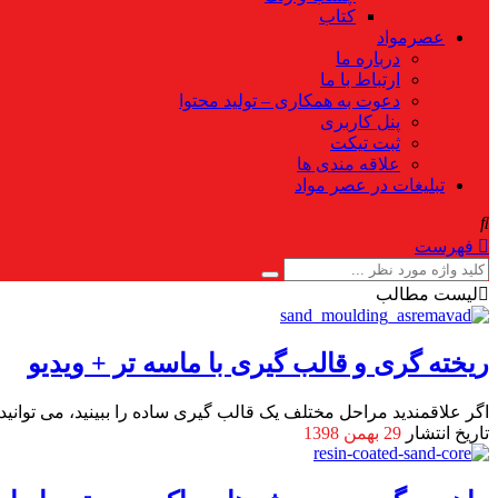
کتاب
عصرمواد
درباره ما
ارتباط با ما
دعوت به همکاری – تولید محتوا
پنل کاربری
ثبت تیکت
علاقه مندی ها
تبلیغات در عصر مواد
فهرست
لیست مطالب
ریخته گری و قالب گیری با ماسه تر + ویدیو
اگر علاقمندید مراحل مختلف یک قالب گیری ساده را ببینید، می توانید
تاریخ انتشار
29 بهمن 1398