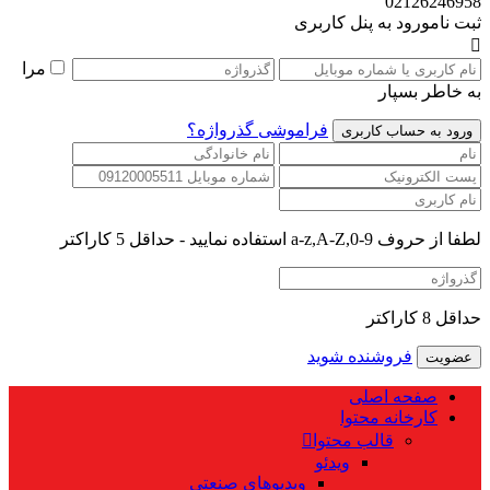
02126246958
ثبت نام
ورود به پنل کاربری
مرا
به خاطر بسپار
فراموشی گذرواژه؟
لطفا از حروف a-z,A-Z,0-9 استفاده نمایید - حداقل 5 کاراکتر
حداقل 8 کاراکتر
فروشنده شوید
صفحه اصلی
کارخانه محتوا
قالب محتوا
ویدئو
ویدیوهای صنعتی