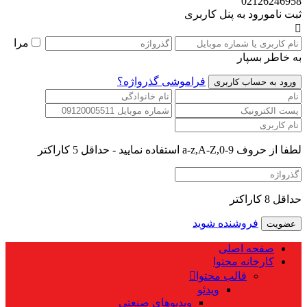
02126246958
ثبت نام
ورود به پنل کاربری
مرا
به خاطر بسپار
فراموشی گذرواژه؟
لطفا از حروف a-z,A-Z,0-9 استفاده نمایید - حداقل 5 کاراکتر
حداقل 8 کاراکتر
فروشنده شوید
صفحه اصلی
کارخانه محتوا
قالب محتوا
ویدئو
ویدیوهای صنعتی