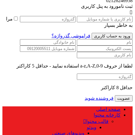
02126246958
ثبت نام
ورود به پنل کاربری
مرا
به خاطر بسپار
فراموشی گذرواژه؟
لطفا از حروف a-z,A-Z,0-9 استفاده نمایید - حداقل 5 کاراکتر
حداقل 8 کاراکتر
فروشنده شوید
صفحه اصلی
کارخانه محتوا
قالب محتوا
ویدئو
ویدیوهای صنعتی