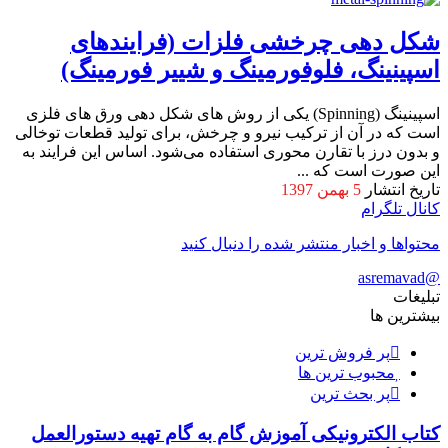
شکل دهی چرخشی فلزات (فرایندهای
اسپینینگ، فلوفورمینگ و شییر فورمینگ)
اسپینینگ (Spinning) یکی از روش‌ های شکل ‌دهی ورق های فلزی
است که در آن از ترکیب نیرو و چرخش، برای تولید قطعات توخالی
و بدون درز با تقارن محوری استفاده می‌شود. اساس این فرایند به
این صورت است که ...
تاریخ انتشار
5 بهمن 1397
کانال تلگرام
محتواها و اخبار منتشر شده را دنبال کنید
@asremavad
تبلیغات
بیشترین ها
پر فروش ترین
محبوب ترین ها
پر بحث ترین
کتاب الکترونیکی آموزش گام به گام تهیه دستورالعمل