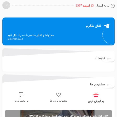
تاریخ انتشار
13 اسفند 1397
کانال تلگرام
محتواها و اخبار منتشر شده را دنبال کنید
@asremavad
تبلیغات
بیشترین ها
پر فروش ترین
محبوب ترین ها
پر بحث ترین
کتاب الکترونیکی آموزش گام به گام تهیه دستورالعمل جوشکاری (WPS)