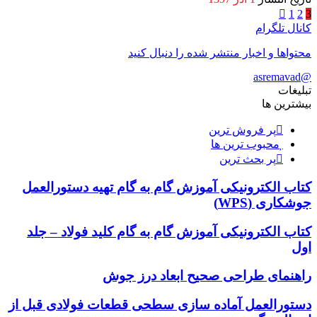
1
2
3
کانال تلگرام
محتواها و اخبار منتشر شده را دنبال کنید
@asremavad
تبلیغات
بیشترین ها
پر فروش ترین
محبوب ترین ها
پر بحث ترین
کتاب الکترونیکی آموزش گام به گام تهیه دستورالعمل
جوشکاری (WPS)
کتاب الکترونیکی آموزش گام به گام کلید فولاد – جلد
اول
راهنمای طراحی صحیح ابعاد درز جوش
دستورالعمل آماده سازی سطحی قطعات فولادی قبل از