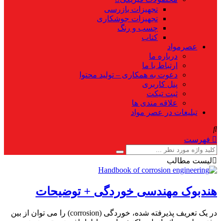
تجهیزات بازرسی
تجهیزات جوشکاری
چسب و رنگ
کتاب
عصرمواد
درباره ما
ارتباط با ما
دعوت به همکاری – تولید محتوا
پنل کاربری
ثبت تیکت
علاقه مندی ها
تبلیغات در عصر مواد
فهرست
لیست مطالب
هندبوک مهندسی خوردگی + توضیحات
در یک تعریف پذیرفته شده، خوردگی (corrosion) را می توان از بین