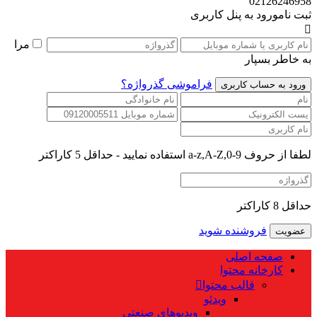
02126246958
ثبت نام
ورود به پنل کاربری
مرا
به خاطر بسپار
فراموشی گذرواژه؟
لطفا از حروف a-z,A-Z,0-9 استفاده نمایید - حداقل 5 کاراکتر
حداقل 8 کاراکتر
فروشنده شوید
صفحه اصلی
کارخانه محتوا
قالب محتوا
ویدئو
ویدیوهای صنعتی