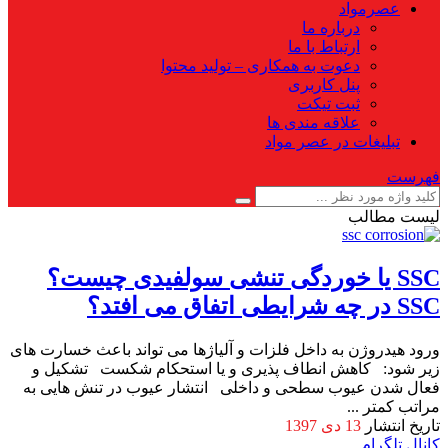
عصرمواد
درباره ما
ارتباط با ما
دعوت به همکاری – تولید محتوا
پنل کاربری
ثبت تیکت
علاقه مندی ها
تبلیغات در عصر مواد
فهرست
لیست مطالب
SSC یا خوردگی تنشی سولفیدی چیست؟
SSC در چه شرایطی اتفاق می افتد؟
ورود هیدروژن به داخل فلزات و آلیاژها می تواند باعث خسارت های
زیر شود: کاهش انطاف پذیری و یا استحکام شکست تشکیل و
فعال شدن عیوب سطحی و داخلی انتشار عیوب در تنش هایی به
مراتب کمتر ...
تاریخ انتشار
13 دی 1397
کانال تلگرام