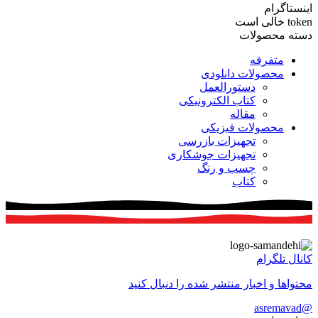
اینستاگرام
token خالی است
دسته محصولات
متفرقه
محصولات دانلودی
دستورالعمل
کتاب الکترونیکی
مقاله
محصولات فیزیکی
تجهیزات بازرسی
تجهیزات جوشکاری
چسب و رنگ
کتاب
کانال تلگرام
محتواها و اخبار منتشر شده را دنبال کنید
@asremavad