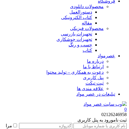
فروشگاه
محصولات دانلودی
دستورالعمل
کتاب الکترونیکی
مقاله
محصولات فیزیکی
تجهیزات بازرسی
تجهیزات جوشکاری
چسب و رنگ
کتاب
عصرمواد
درباره ما
ارتباط با ما
دعوت به همکاری – تولید محتوا
پنل کاربری
ثبت تیکت
علاقه مندی ها
تبلیغات در عصر مواد
0
02126246958
ثبت نام
ورود به پنل کاربری
مرا