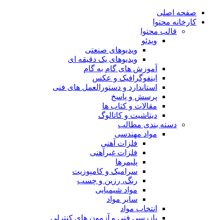
صفحه اصلی
کارخانه محتوا
قالب محتوا
ویدئو
ویدیوهای صنعتی
ویدیوهای یک دقیقه ای
آموزش های گام به گام
اینفوگرافیک و عکس
استاندارد و دستورالعمل های فنی
پرسش و پاسخ
مقالات و کتاب ها
دیتاشیت و کاتالوگ
دسته بندی مطالب
مواد مهندسی
فلزات آهنی
فلزات غیرآهنی
پلیمرها
سرامیک و کامپوزیت
رنگ، رزین و چسب
مواد شیمیایی
سایر مواد
انتخاب مواد
بازرسی فنی و آزمون های کنترلی