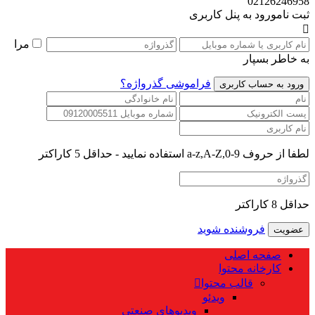
02126246958
ثبت نام
ورود به پنل کاربری
مرا
به خاطر بسپار
فراموشی گذرواژه؟
لطفا از حروف a-z,A-Z,0-9 استفاده نمایید - حداقل 5 کاراکتر
حداقل 8 کاراکتر
فروشنده شوید
صفحه اصلی
کارخانه محتوا
قالب محتوا
ویدئو
ویدیوهای صنعتی