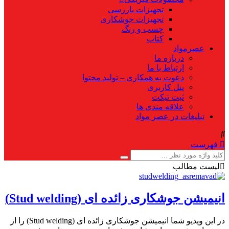
تجهیزات بازرسی
تجهیزات جوشکاری
چسب و رنگ
کتاب
عصرمواد
درباره ما
ارتباط با ما
دعوت به همکاری – تولید محتوا
پنل کاربری
ثبت تیکت
علاقه مندی ها
تبلیغات در عصر مواد
فهرست
لیست مطالب
انیمیشن جوشکاری زائده ای (Stud welding)
در این ویدیو شما انیمیشن جوشکاری زائده ای (Stud welding) را از