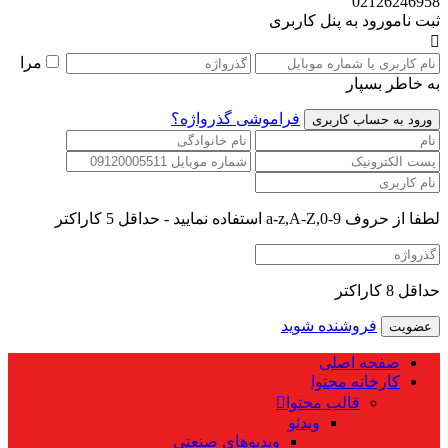
02126246958
ثبت نام
ورود به پنل کاربری
مرا
به خاطر بسپار
فراموشی گذرواژه؟
لطفا از حروف a-z,A-Z,0-9 استفاده نمایید - حداقل 5 کاراکتر
حداقل 8 کاراکتر
فروشنده شوید
صفحه اصلی
کارخانه محتوا
قالب محتوا
ویدئو
ویدیوهای صنعتی