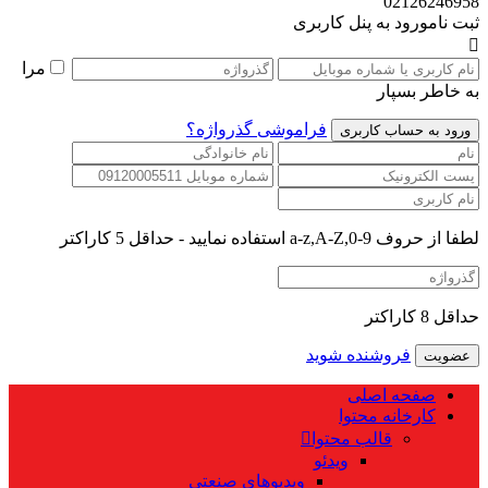
02126246958
ثبت نام
ورود به پنل کاربری
مرا
به خاطر بسپار
فراموشی گذرواژه؟
لطفا از حروف a-z,A-Z,0-9 استفاده نمایید - حداقل 5 کاراکتر
حداقل 8 کاراکتر
فروشنده شوید
صفحه اصلی
کارخانه محتوا
قالب محتوا
ویدئو
ویدیوهای صنعتی