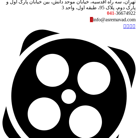
تهران، سه راه اقدسیه، خیابان موحد دانش، بین خیابان پارک اول و
پارک دوم، پلاک 95، طبقه اول، واحد 3
041-
36674922
info@asremavad.com