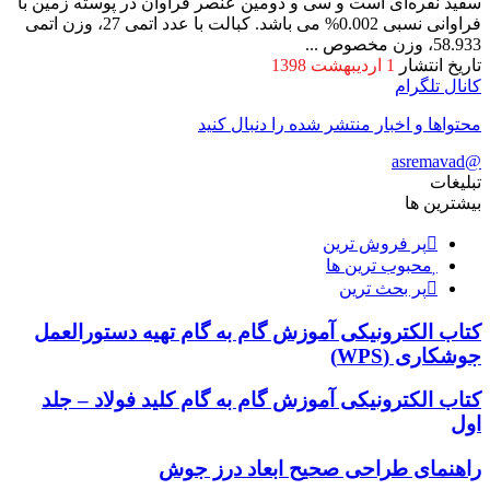
سفید نقره‌ای است و سی و دومین عنصر فراوان در پوسته زمین با
فراوانی نسبی 0.002% می باشد. کبالت با عدد اتمی 27، وزن اتمی
58.933، وزن مخصوص ...
تاریخ انتشار
1 اردیبهشت 1398
کانال تلگرام
محتواها و اخبار منتشر شده را دنبال کنید
@asremavad
تبلیغات
بیشترین ها
پر فروش ترین
محبوب ترین ها
پر بحث ترین
کتاب الکترونیکی آموزش گام به گام تهیه دستورالعمل
جوشکاری (WPS)
کتاب الکترونیکی آموزش گام به گام کلید فولاد – جلد
اول
راهنمای طراحی صحیح ابعاد درز جوش