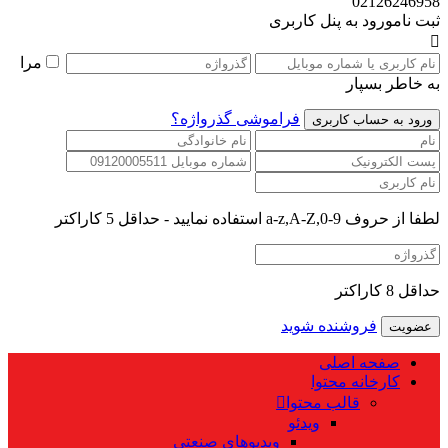
02126246958
ثبت نام
ورود به پنل کاربری
مرا
به خاطر بسپار
فراموشی گذرواژه؟
لطفا از حروف a-z,A-Z,0-9 استفاده نمایید - حداقل 5 کاراکتر
حداقل 8 کاراکتر
فروشنده شوید
صفحه اصلی
کارخانه محتوا
قالب محتوا
ویدئو
ویدیوهای صنعتی