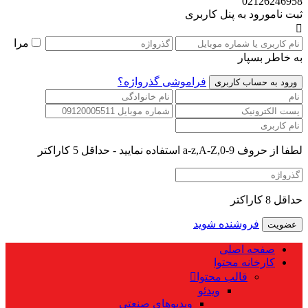
02126246958
ثبت نام
ورود به پنل کاربری
مرا
به خاطر بسپار
فراموشی گذرواژه؟
لطفا از حروف a-z,A-Z,0-9 استفاده نمایید - حداقل 5 کاراکتر
حداقل 8 کاراکتر
فروشنده شوید
صفحه اصلی
کارخانه محتوا
قالب محتوا
ویدئو
ویدیوهای صنعتی