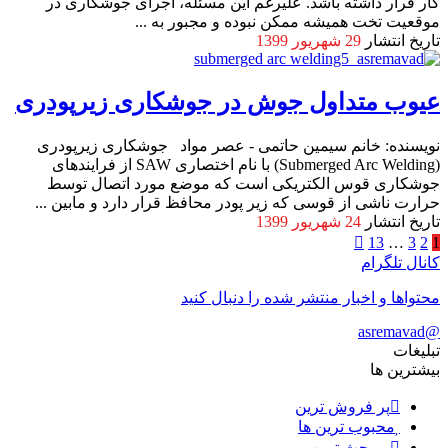
کار قرار داشته باشد. علیرغم این مسئله، اجرای جوشکاری در
موقعیت تخت همیشه ممکن نبوده و مجبور به ...
تاریخ انتشار
29 شهریور 1399
عیوب متداول جوش در جوشکاری زیرپودری
نویسنده: خانم سیمین حاتمی - عصر مواد جوشکاری زیرپودری
(Submerged Arc Welding) با نام اختصاری SAW از فرایندهای
جوشکاری قوس الکتریکی است که موضع مورد اتصال توسط
حرارت ناشی از قوسی که زیر پودر محافظ قرار دارد و مابین ...
تاریخ انتشار
24 شهریور 1399
13
…
3
2
1
کانال تلگرام
محتواها و اخبار منتشر شده را دنبال کنید
@asremavad
تبلیغات
بیشترین ها
پر فروش ترین
محبوب ترین ها
پر بحث ترین