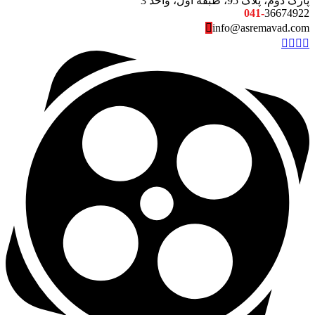
پارک دوم، پلاک 95، طبقه اول، واحد 3
041-
36674922
info@asremavad.com