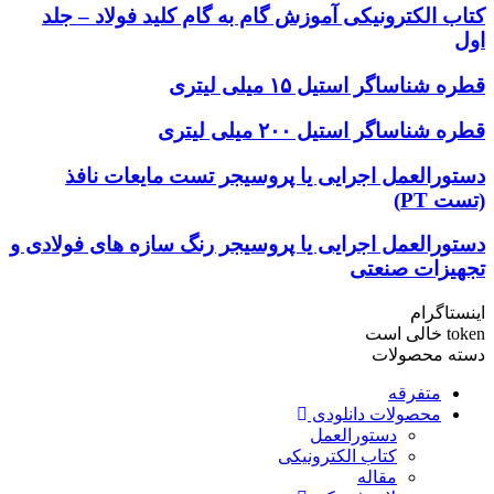
کتاب الکترونیکی آموزش گام به گام کلید فولاد – جلد
اول
قطره شناساگر استیل ۱۵ میلی لیتری
قطره شناساگر استیل ۲۰۰ میلی لیتری
دستورالعمل اجرایی یا پروسیجر تست مایعات نافذ
(تست PT)
دستورالعمل اجرایی یا پروسیجر رنگ سازه های فولادی و
تجهیزات صنعتی
اینستاگرام
token خالی است
دسته محصولات
متفرقه
محصولات دانلودی
دستورالعمل
کتاب الکترونیکی
مقاله