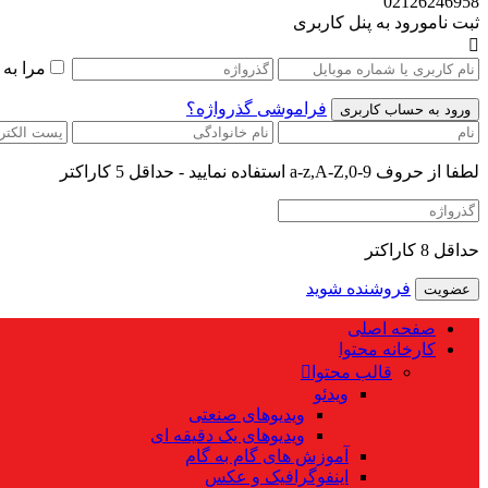
02126246958
ثبت نام
ورود به پنل کاربری
مرا به
فراموشی گذرواژه؟
لطفا از حروف a-z,A-Z,0-9 استفاده نمایید - حداقل 5 کاراکتر
حداقل 8 کاراکتر
فروشنده شوید
صفحه اصلی
کارخانه محتوا
قالب محتوا
ویدئو
ویدیوهای صنعتی
ویدیوهای یک دقیقه ای
آموزش های گام به گام
اینفوگرافیک و عکس