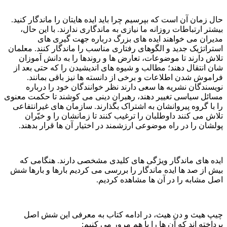
حال زمان آن است که بپرسیم چرا باید ایده هایتان را ماندگار کنید.
بیشتر ارتباطات روزانه ما نیازی به ماندگاری ندارند. با این حال،
مدیران می خواهند ایده های بزرگ درباره
جهت گیری های
استراتژیک جدید و الگوهای رفتاری مناسب را ماندگار کنند. معلمان
تلاش دارند تا موضوعات، تعارض ها و روندها را به دانش آموزان
شان انتقال دهند؛ مطالب و شیوه های اندیشیدن را که حتی بعد از
فراموش شدن اطلاعات و برخی از دانسته ها نیز باقی بمانند.
نویسندگان نشریه ها سعی دارند نظر خوانندگان خود را درباره
مسائل سیاسی تغییر دهند، رهبران دینی می کوشند تا حکمت معنوی
را با گروه پیروانشان به اشتراک بگذارند. سازمان های غیرانتفاعی
تلاش می کنند داوطلبان را ترغیب کنند تا زمانشان را و خیّران
پولشان را در راه موضوعی ارزشمند در اختیار آن ها قرار بدهند.
ایده های ماندگار ویژگی های کلیدی مشخصی دارند. هنگامی که
بیش از صد ها ایده ماندگار را بررسی می کردیم بارها و بارها شش
اصل مشابه را در آن ها مشاهده کردیم.
چیپ هیث و دن هیث، در ادامه کتاب به معرفی این شش اصل
پرداخته اند که آن ها را با هم مرور می کنیم: