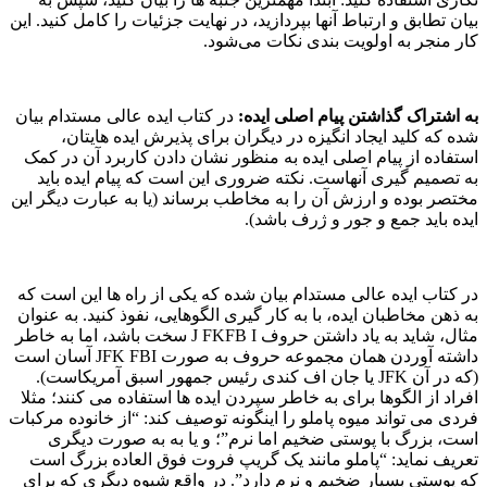
بیان تطابق و ارتباط آنها بپردازید، در نهایت جزئیات را کامل کنید. این
کار منجر به اولویت بندی نکات می‌شود.
به اشتراک گذاشتن پیام اصلی ایده:
در کتاب ایده عالی مستدام بیان
شده که کلید ایجاد انگیزه در دیگران برای پذیرش ایده هایتان،
استفاده از پیام اصلی ایده به منظور نشان دادن کاربرد آن در کمک
به تصمیم گیری آنهاست. نکته ضروری این است که پیام ایده باید
مختصر بوده و ارزش آن را به مخاطب برساند (یا به عبارت دیگر این
ایده باید جمع و جور و ژرف باشد).
در کتاب ایده عالی مستدام بیان شده که یکی از راه ها این است که
به ذهن مخاطبان ایده، با به کار گیری الگوهایی، نفوذ کنید. به عنوان
مثال، شاید به یاد داشتن حروف J FKFB I سخت باشد، اما به خاطر
داشته آوردن همان مجموعه حروف به صورت JFK FBI آسان است
(که در آن JFK یا جان اف کندی رئیس جمهور اسبق آمریکاست).
افراد از الگوها برای به خاطر سپردن ایده ها استفاده می کنند؛ مثلا
فردی می تواند میوه پاملو را اینگونه توصیف کند: “از خانوده مرکبات
است، بزرگ با پوستی ضخیم اما نرم”؛ و یا به به صورت دیگری
تعریف نماید: “پاملو مانند یک گریپ فروت فوق العاده بزرگ است
که پوستی بسیار ضخیم و نرم دارد”. در واقع شیوه دیگری که برای