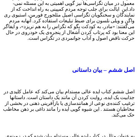
معمول در میان تگزاسی­‌ها نیز گویی اهمیتی به این مسئله نمی‌­
داد.این ایالت برای جلب توجه مردم کمپینی به راه انداخت که از
نمایندگان و سخنگویان تگزاسی ­اصیل مثلجورج فورمن، استیوی ری
واگن و ویلی نلسون برای ضبط تبلیغات استفاده کرد. آنهابه مردم
می­‌گفتند: «مادر، به کودکت بگو که تگزاس را به هم نریزد»، و ایفاگر
این معنا بود که پرتاب کردن آشغال از پنجره‌ی یک خودروی در حال
حرکت ناقض اصول و آداب جوانمردی در تگزاس است.
اصل ششم – بیان داستانی
اصل ششم کتاب ایده عالی مستدام بیان می‌کند که عامل کلیدی در
جذابیت یک ایده، روایت کردن آن مانند یک داستان است. داستان­ها
ترغیب کننده­‌ی نوعی از همانندسازی یا بازآفرینی ذهنی در بخشی از
مخاطبان هستند . این شیوه گویی ایده را مانند داغی بر ذهن مخاطب
حک می­‌کند.
به عنوان مثال در کتاب ایده عالی مستدام بیان شده که در زمینه­‌ی