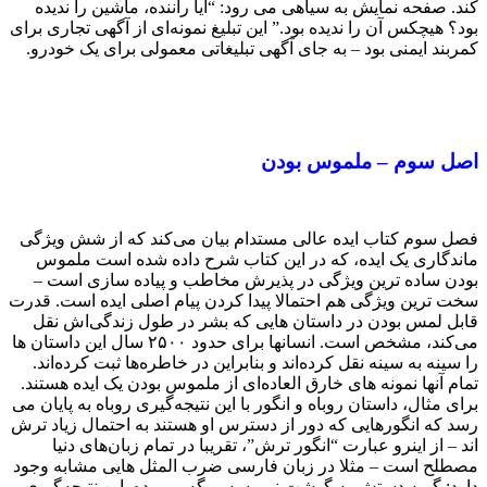
کند. صفحه نمایش به سیاهی می رود: “آیا راننده، ماشین را ندیده
بود؟ هیچکس آن را ندیده بود.” این تبلیغ نمونه‌ای از آگهی تجاری برای
کمربند ایمنی بود – به جای آگهی تبلیغاتی معمولی برای یک خودرو.
اصل سوم –
ملموس بودن
فصل سوم کتاب ایده عالی مستدام بیان می‌کند که از شش ویژگی
ماندگاری یک ایده، که در این کتاب شرح داده شده است ملموس
بودن ساده ترین ویژگی در پذیرش مخاطب و پیاده سازی است –
سخت ترین ویژگی هم احتمالا پیدا کردن پیام اصلی ایده است. قدرت
قابل لمس بودن در داستان هایی که بشر در طول زندگی‌اش نقل
می‌کند، مشخص است. انسانها برای حدود ۲۵۰۰ سال این داستان ها
را سینه به سینه نقل کرده‌اند و بنابراین در خاطره‌ها ثبت کرده‌اند.
تمام آنها نمونه های خارق العاده‌ای از ملموس بودن یک ایده هستند.
برای مثال، داستان روباه و انگور با این نتیجه‌گیری روباه به پایان می
رسد که انگورهایی که دور از دسترس او هستند به احتمال زیاد ترش
اند – از اینرو عبارت “انگور ترش”، تقریبا در تمام زبان‌های دنیا
مصطلح است – مثلا در زبان فارسی ضرب المثل هایی مشابه وجود
دارد: گربه دستش به گوشت نمیرسه میگه بو میده. این نتیجه‌گیری،