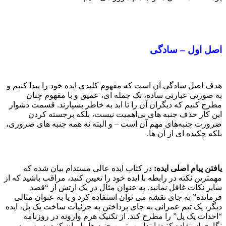
اصل اول – سادگی
هدف اصل سادگی آن است که مفهوم کلیدی ایده خود را پیدا کنیم و
به صورتی عبارتی ساده، تک جمله ای، عمیق و با مفهوم چنان
مطرح کنیم که دیگران آن را تا ابد به خاطر بسپارند. قسمت دشوار
این کار حذف جنبه های بی‌اهمیت نیست، بلکه برجسته کردن
ضرورت جنبه‌های مهم آن است – و البته نه همه جنبه های ضروری،
بلکه چکیده ای از آن ها.
یافتن پیام اصلی ایده:
در کتاب ایده عالی مستدام بیان شده که
مهمترین نکته در رابطه با ایده خود را تعیین کنید، مراقب باشید که از
سایر نکات غافل نمانید. به عنوان مثال در یک ارتش از “قصد
فرمانده” به جای نقشه می توان استفاده کرد و یا به عنوان مثالی
دیگر، یک تیم عمرانی به جای پرداختن به جزئیات ساخت یک پل، ایده
“احداث یک پل” را مطرح کند. از تکنیک هرم وارونه در روزنامه
نگاری استفاده کنید: ابتدا مهمترین جنبه ها را بیان کنید، سپس به