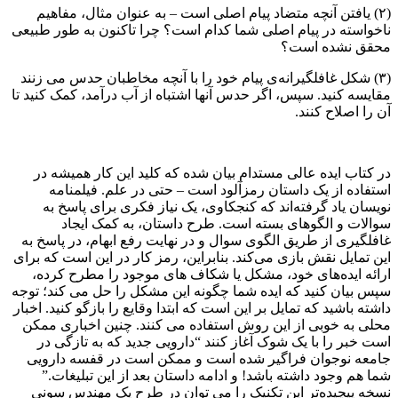
(۲) یافتن آنچه متضاد پیام اصلی است – به عنوان مثال، مفاهیم
ناخواسته‌ در پیام اصلی شما کدام است؟ چرا تاکنون به طور طبیعی
محقق نشده است؟
(۳) شکل غافلگیرانه‌ی پیام خود را با آنچه مخاطبان حدس می زنند
مقایسه کنید. سپس، اگر حدس آنها اشتباه از آب درآمد، کمک کنید تا
آن را اصلاح کنند.
در کتاب ایده عالی مستدام بیان شده که کلید این کار همیشه در
استفاده از یک داستان رمزآلود است – حتی در علم. فیلمنامه
نویسان یاد گرفته‌اند که کنجکاوی، یک نیاز فکری برای پاسخ به
سوالات و الگوهای بسته است. طرح داستان، به کمک ایجاد
غافلگیری از طریق الگوی سوال و در نهایت رفع ابهام، در پاسخ به
این تمایل نقش بازی می‌کند. بنابراین، رمز کار در این است که برای
ارائه ایده‌های خود، مشکل یا شکاف های موجود را مطرح کرده،
سپس بیان کنید که ایده شما چگونه این مشکل را حل می کند؛ توجه
داشته باشید که تمایل بر این است که ابتدا وقایع را بازگو کنید. اخبار
محلی به خوبی از این روش استفاده می کنند. چنین اخباری ممکن
است خبر را با یک شوک آغاز کنند “دارویی جدید که به تازگی در
جامعه نوجوان فراگیر شده است و ممکن است در قفسه دارویی
شما هم وجود داشته باشد! و ادامه داستان بعد از این تبلیغات.”
نسخه پیچیده‌تر این تکنیک را می توان در طرح یک مهندس سونی