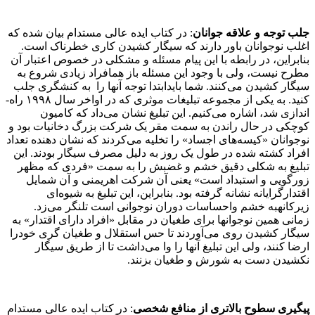
جلب توجه و علاقه­‌
جوانان
: در کتاب ایده عالی مستدام بیان شده که
اغلب نوجوانان باور دارند که سیگار کشیدن کاری خطرناک است.
بنابراین، در رابطه با این پیام مسئله­ و مشکلی در خصوص اعتبار آن
مطرح نیست، ولی با وجود این مسئله باز همافراد زیادی شروع به
سیگار کشیدن می­‌کنند. شما بایدابتدا توجه آن­ها را به کنش­گری جلب
کنید. به یکی از مجموعه تبلیغات موثری که در اواخر سال ۱۹۹۸ راه‌­
اندازی شد، اشاره می‌کنیم. این تبلیغ نشان­ می‌داد که کامیون
کوچکی در حال راندن به سمت مقر یک شرکت بزرگ دخانیات بود و
نوجوانان «کیسه­‌های اجساد» را تخلیه می­‌کردند که نشان دهنده­ تعداد
افراد کشته شده در طول یک روز به دلیل مصرف سیگار بودند. این
تبلیغ به شکلی دقیق خشم و غضبش را به سمت «فردی که مظهر
زورگویی و استبداد است» یعنی آن شرکت اهریمنی و آن شمایل
اقتدارگرایانه نشانه گرفته بود. بنابراین، این تبلیغ به شیوه‌ای
زیرکانهبه خشم واحساسات دوران نوجوانی است تلنگر می­‌زد.
زمانی همین نوجوان­ها برای طغیان در مقابل «افراد دارای اقتدار» به
سیگار کشیدن روی می­‌آوردند تا حس استقلال و طغیان گری خودرا
ارضا کنند، ولی این تبلیغ آن­ها را وا می‌­داشت تا از طریق سیگار
نکشیدن دست به شورش و طغیان بزنند.
پیگیری سطوح بالاتری از منافع شخصی
: در کتاب ایده عالی مستدام