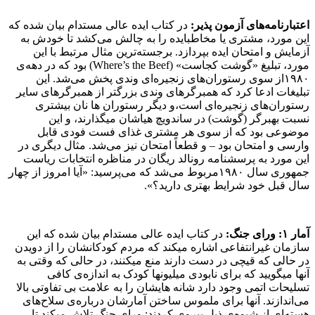
اعتبارنامه‌­های آزمون پذیر
:
در کتاب ایده عالی مستدام بیان شده که
این مورد، مشتری یا مخاطبایده را به چالش می­‌کشد تا خودش به
آزمایش و امتحان ایده بپردازد. برجسته‌­ترین مثال مرتبط با این
مورد، تبلیغ «گوشت کجاست» (Where’s the Beef) بود که در دهه‌­ی
۱۹۸۰از سوی رستوران­‌های زنجیره­‌ای وندی پخش می‌­شد. این
تبلیغات ادعا کرد که همبرگرهای وندی بزرگتر از همبرگرهای سایر
رستوران‌­های زنجیر‌ه‌­ای است،و دیگر رستوران ها نان بیشتری
نسبت بهبرگر (گوشت) در ساندویچ­ هیاشان می­گذارند، و این
موضوعی بود که از سوی هر مشتری غذای فست­ فودی قابل
وارسی و امتحان بود – و قطعاً امتحان نیز می­‌شد. مثال دیگری در
این مورد به پرسشنامه­ رونالد ریگان در مناظره­ انتخابات ریاست
جمهوری سال ۱۹۸۰مربوط می­‌شد که می‌­پرسید: «آیا امروز از چهار
سال قبل خود شرایط بهتری دارید؟».
آمار
۱:
ورای جنگ
:
در کتاب ایده عالی مستدام بیان شده که
این
سازمان غیرانتفاعی اشاره می­کند که مردم کودکانشان را از دویدن
در حالی که قیچی در دست دارند منع می­کنند، در حالی که وقتی به
آن­ها می­گویید که برای نابودی میلیون­ها کودک به اندازه­‌ی کافی
تسلیحات اتمی وجود دارد شانه هایشان را به علامت بی تفاوتی بالا
می­‌اندازند. آن­ها برای ملموس ساختن آمارشان درباره­‌ی سلاح‌­های
هسته­‌ای از شیوه­‌ی ذیل پیروی کردند: ورای جنگ تلاش می­کند تا