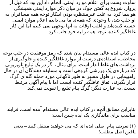
ساوث وست برای اعلام موارد ایمنی، انجام داد این بود که قبل از
پرواز، شروع به گفتن جوک در میان ذکر موارد ایمنی همیشگی
هواپیما کرد. به علت غیرمنتظره بودن اینکار توجه همه مسافران به
او جلب شد، با وجودی که همه‌ی ما می دانیم اعلام موارد ایمنی
خسته کننده‌اند و اغلب اوقات به آنها توجهی نمی کنیم اما این کار
غافلگیر کننده، توجه همه را به خود جلب کرد.
در کتاب ایده عالی مستدام بیان شده که رمز موفقیت در جلب توجه
مخاطب، استفاده‌ی درست از موارد غافلگیر کننده و جلوگیری از
برداشت های غلط انداز است. برای مثال، اگر در یک تبلیغ تلویزیونی
که درباره‌ی یک ورزشی گروهی است و مسابقه دهندگان آن در حال
راهپیمایی در طول مسیر به طور ناگهانی مورد حمله گله‌ای گرگ
قرار بگیرند، اتفاق غافلگیر کننده ایست اما با پیام آگهی مرتبط
نیست. به عبارت دیگر: گرگ پیام تبلیغ را تقویت نمی‌کند.
بنابراین مطابق آنچه در کتاب ایده عالی مستدام آمده است، فرایند
مناسب برای ماندگاری یک ایده چنین است:
(۱) تعریف پیام اصلی ایده ای که می خواهید منتقل کنید – یعنی
یافتن اصل مطلب؛