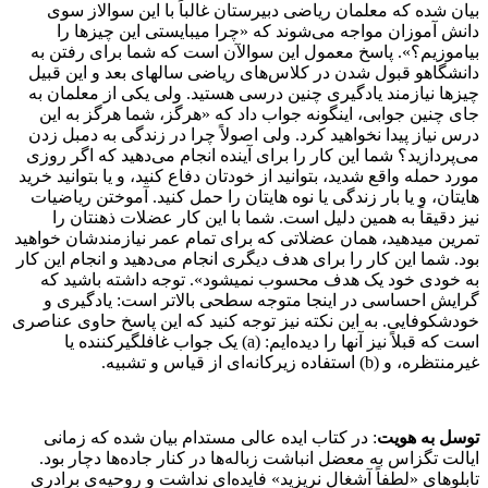
بیان شده که معلمان ریاضی دبیرستان غالباً با این سوالاز سوی
دانش ­آموزان مواجه می­‌شوند که «چرا می­بایستی این چیزها را
بیاموزیم؟». پاسخ معمول این سوالآن است که شما برای رفتن به
دانشگاهو قبول شدن در کلاس­‌های ریاضی سال­های بعد و این قبیل
چیزها نیازمند یادگیری چنین درسی هستید. ولی یکی از معلمان به
جای چنین جوابی، اینگونه جواب داد که «هرگز، شما هرگز به این
درس نیاز پیدا نخواهید کرد. ولی اصولاً چرا در زندگی به دمبل زدن
می­‌پردازید؟ شما این کار را برای آینده انجام می‌­دهید که اگر روزی
مورد حمله واقع شدید، بتوانید از خودتان دفاع کنید، و یا بتوانید خرید
هایتان، و یا بار زندگی یا نوه­‌ هایتان را حمل کنید. آموختن ریاضیات
نیز دقیقاً به همین دلیل است. شما با این کار عضلات ذهن­تان را
تمرین می­دهید، همان عضلاتی که برای تمام عمر نیازمندشان خواهید
بود. شما این کار را برای هدف دیگری انجام می‌­دهید و انجام این کار
به خودی خود یک هدف محسوب نمی­شود». توجه داشته باشید که
گرایش احساسی در اینجا متوجه سطحی بالاتر است: یادگیری و
خودشکوفایی. به این نکته نیز توجه کنید که این پاسخ حاوی عناصری
است که قبلاً نیز آن­ها را دیده­‌ایم: (a) یک جواب غافلگیرکننده یا
غیرمنتظره، و (b) استفاده­ زیرکانه‌ای از قیاس و تشبیه.
توسل به هویت
: در کتاب ایده عالی مستدام بیان شده که زمانی
ایالت تگزاس به معضل انباشت زباله­‌ها در کنار جاده‌­ها دچار بود.
تابلوهای «لطفاً آشغال نریزید» فایده‌ای نداشت و روحیه­‌ی برادری