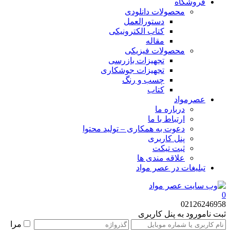
فروشگاه
محصولات دانلودی
دستورالعمل
کتاب الکترونیکی
مقاله
محصولات فیزیکی
تجهیزات بازرسی
تجهیزات جوشکاری
چسب و رنگ
کتاب
عصرمواد
درباره ما
ارتباط با ما
دعوت به همکاری – تولید محتوا
پنل کاربری
ثبت تیکت
علاقه مندی ها
تبلیغات در عصر مواد
0
02126246958
ثبت نام
ورود به پنل کاربری
مرا