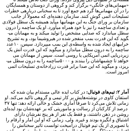
«مهمانی­‌های خانگی» برگزار کند و گروهی از دوستان و همسایگان
را در آن مهمانی­‌ها گرد هم جمع آورد تا به سخنانی درباره­ی خطرات
تسلیحات اتمی گوش کنند. سازمان­ دهنده­‌ای که معمولاً از جانب
سازمان بر ورای جنگ به این مهمانی­ها می­آید همیشه یک سطل فولادی
و تعدادی ساچمه را نیز با خود همراه می­آورد. او یک ساچمه را درون
سطل می­اندازد که صدایی مشخص را تولید می­کند و به مهمانان می­
گوید که این قدرت بمب منفجر شده در هیروشیما بود، و به تشریح
خرابی­های ایجاد شده به واسطه­‌ی این بمب می­پردازد. سپس، ۱۰عدد
ساچمه را به درون سطل می­اندازد و می­گوید که این قدرت آتش یک
زیردریایی اتمی آمریکایی یا روسی است. سپس از مهمانان می­‌
خواهد تا چشم­هاشان را ببندند و ۵۰۰۰ساچمه را به درون سطل می­
ریزد، و می­گوید که این صدا برابر قدرت زرادخانه­‌ی تسلیحات اتمی
امروز است.
آمار
۲:
تیم‌­های فوتبال
:
در کتاب ایده عالی مستدام بیان شده که
استفان کاوی در نوشته­‌هایش بر کار تیمی و گروهی تاکید می­‌کند. او
زمانی تلاش می­‌کرد تا صرفاً آماری خشک و خالی ارائه دهد: تنها ۳۷
درصد از کارکنان از رسالت و ماموریتی که بر عهده­‌شان بود ایده­‌ای
روشن در ذهن داشتند، و فقط یک نفر از هر پنج نفرشان دارای
اشتیاق و انگیزه بودند و غیره. ولی، زمانی که او این آمار و ارقام را
با تصویری از یک تیم فوتبال درآمیخت توانست تاثیر سخنانش را
افزایش دهد:”اگر یک تیم فوتبال دارای چنین شرایط و ترکیبی باشد،