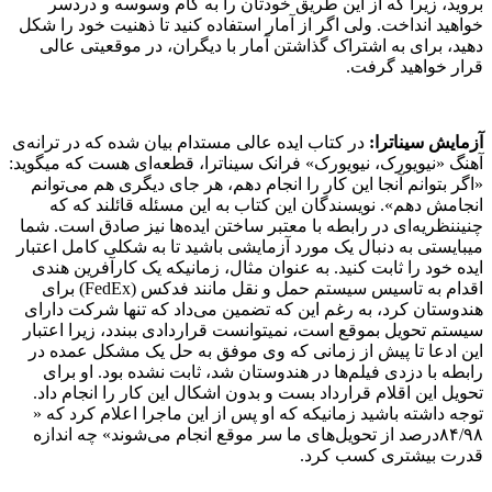
بروید، زیرا که از این طریق خودتان را به کام وسوسه و دردسر
خواهید انداخت. ولی اگر از آمار استفاده کنید تا ذهنیت­ خود را شکل
دهید، برای به اشتراک گذاشتن آمار با دیگران، در موقعیتی عالی
قرار خواهید گرفت.
آزمایش سیناترا
:
در کتاب ایده عالی مستدام بیان شده که در ترانه­‌ی
آهنگ «نیویورک، نیویورک» فرانک سیناترا، قطعه‌­ای هست که می­گوید:
«اگر بتوانم آنجا این کار را انجام دهم، هر جای دیگری هم می­‌توانم
انجامش دهم». نویسندگان این کتاب به این مسئله قائلند که که
چنیننظریه‌ای در رابطه با معتبر ساختن ایده­‌ها نیز صادق است. شما
می­بایستی به دنبال یک مورد آزمایشی باشید تا به شکلی کامل اعتبار
ایده خود را ثابت کنید. به عنوان مثال، زمانیکه یک کارآفرین هندی
اقدام به تاسیس سیستم حمل و نقل مانند فدکس (FedEx) برای
هندوستان کرد، به رغم این که تضمین می­‌داد که تنها شرکت دارای
سیستم تحویل بموقع است، نمی­توانست قراردادی ببندد، زیرا اعتبار
این ادعا تا پیش از زمانی که وی موفق به حل یک مشکل عمده در
رابطه با دزدی فیلم‌­ها در هندوستان شد، ثابت نشده بود. او برای
تحویل این اقلام قرارداد بست و بدون اشکال این کار را انجام داد.
توجه داشته باشید زمانیکه که او پس از این ماجرا اعلام کرد که «
۸۴/۹۸درصد از تحویل­‌های ما سر موقع انجام می­‌شوند» چه اندازه
قدرت بیشتری کسب کرد.