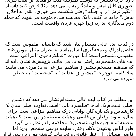
تصویری قابل لمس و ماندگار به ما می دهد. مثلا فرض کنید داستان
“انگور ترش” را با جمله “وقتی شکست می خوری، انقدر بد اخلاق
نباش.” جا به جا کنیم. با یک مقایسه ساده متوجه می‌شویم که جمله
دوم ماندگاری ندارد، زیرا چهره عریان واقعیت است.
در کتاب ایده عالی مستدام بیان شده که داستانی ملموس است که
حاصل ادراک و نتیجه‌گیری انسان باشد. به عنوان مثال، موتور V-8
مفهومی منسجم است؛ اما عبارت “عملکرد قوی” انتزاعی است.
ایده های منسجم به راحتی به یاد می مانند. پژوهش‌ها نشان داده اند
که مفاهیم منسجم بیشتر از مفاهیم انتزاعی به یاد مردم می مانند:
مثلا کلمه “دوچرخه” بیشتر از “عدالت” یا “شخصیت” به خاطر
سپرده می شود.
این مطلب در کتاب ایده عالی مستدام نشان می دهد که دشمن
اصلی انسجام یک ایده، “طلسم دانایی” است. تفاوت اصلی میان یک
کارشناس و یک تازه کار، توانایی درک مفاهیم انتزاعی است. برای
مثال، تفاوت رفتار بین قاضی و هیئت منصفه در این است که هیئت
منصفه تمام جنبه های منسجم یک محاکمه را در نظر می گیرد –
طرز لباس پوشیدن وکلا، رفتار، سابقه درسی مشخص وی؛ اما
قاضی مسائل را از نظر قانونی و تجربیات گذشته مورد بررسی قرار