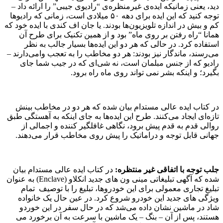
دید، یعنی زمانیکه ایده‌ی غیرمنظره‌ی “رادیوی جیبی” را ارائه داد –
توجه کنید که این ایده برای دهه ۵۰ میلادی است، زمانی که رادیوها
کم و بیش در اندازه تلویزیون‌ها بودند. یا جان اف کندی با ایده خود که
همانا “راه رفتن بر روی ماه” بود و از همین تکنیک برای طرح آن
استفاده کرد. در حالی که هر دو این ایده‌ها بسیار جالب به نظر
می‌رسند، ماندگار نیز بودند: هر دو مخاطب را به تعجب وامی‌دارند –
رادیو که از جنس مبلمان است، نه شی‌ای که در جیب شما جای
بگیرد؛ و اینکه بشر نمی تواند روی ماه راه برود.
در کتاب ایده عالی مستدام بیان شده که هر دو در مخاطب بینش
تازه‌ای ایجاد می‌کنند. طرح این ایده‌ها به جای اینکه به آهستگی طبق
روالی قدم به قدم پیش برود، نگاهی غافلگیر کننده و اجمالی از
جهانی قابل توجه و دراماتیک را پیش روی مخاطب قرار می‌دهند.
جلب توجه با اتفاقی غیر منتظره
:
در کتاب ایده عالی مستدام بیان
شده که آگهی تبلیغاتی مینی ون های جدید انکلاو (Enclave) به عنوان
تبلیغ تجاری معمولی برای این خودروها، تبلیغ را با توصیف تمام
ویژگی های جدید این خودرو شروع کرد. در عین حال یک خانواده
شاد در ماشین نشان داده می‌شد که در حال سفر در این خوردو
هستند، پس از آن – بنگ – یک ماشین با سرعت به آن برخورد می