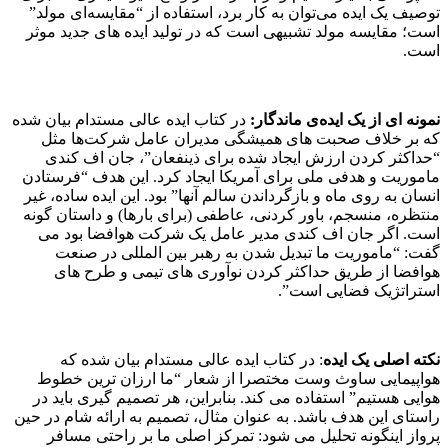
توصیف یک ایده می‌توان به کار برد، استفاده از “مقایسه‌ای مولد”
است؛ مقایسه مولد تشبیهی است که در تولید ایده های جدید موثر
است.
نمونه ای از یک ایده‌ی ماندگار
:
در کتاب ایده عالی مستدام بیان شده
که
بر خلاف صحبت های همیشگی مدیران عامل شرکت‌ها مثل
“حداکثر کردن ارزش ایجاد شده برای ذینفعان”، جان اف کندی
ماموریت و هدفی ملی برای آمریکا ایجاد کرد. این هدف “فرستادن
انسان به روی ماه و بازگرداندن سالم آنها” بود. این ایده ساده، غیر
منتظره، منسجم، باور کردنی، عاطفی (برای بارها) و داستان گونه
است. اگر جان اف کندی مدیر عامل یک شرکت هوافضا بود می
گفت: “ماموریت ما تبدیل شدن به رهبر بین المللی در صنعت
هوافضا از طریق حداکثر کردن نوآوری های تیمی و طرح های
استراتژیک فضایی است”.
نکته اصلی یک ایده
: در کتاب ایده عالی مستدام بیان شده که
هواپیمایی ساوث وست مختصرا از شعار “ما ارزان ترین خطوط
هوایی هستیم” استفاده می کند. بنابراین، هر تصمیم گیری باید در
راستای این هدف باشد. به عنوان مثال، تصمیم به ارائه شام در حین
پرواز اینگونه تحلیل می شود: تمرکز اصلی ما بر راحتی مسافر