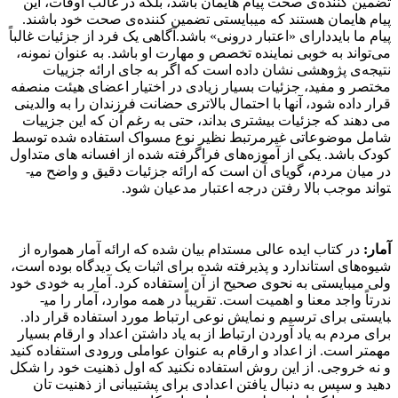
تضمین­ کننده­‌ی صحت پیام ­هایمان باشد، بلکه در غالب اوقات، این
پیام­ هایمان هستند که می­بایستی تضمین ­کنند‌ه‌­ی صحت خود باشند.
پیام ما بایددارای «اعتبار درونی» باشد.آگاهی یک فرد از جزئیات غالباً
می‌­تواند به خوبی نماینده­­ تخصص و مهارت او باشد. به عنوان نمونه،
نتیجه‌ی پژوهشی نشان داده است که اگر به جای ارائه­ جزییات
مختصر و مفید، جزئیات بسیار زیادی در اختیار اعضای هیئت­ منصفه
قرار داده شود، آن­ها با احتمال بالاتری حضانت فرزندان را به والدینی
می دهند که جزئیات بیشتری بداند، حتی به رغم آن که این جزییات
شامل موضوعاتی غیرمرتبط نظیر نوع مسواک استفاده شده توسط
کودک باشد. یکی از آموزه‌های فراگرفته شده از افسانه های متداول
در میان مردم، گویای آن است که ارائه­ جزئیات دقیق و واضح می­
تواند موجب بالا رفتن درجه­ اعتبار مدعیان شود.
آمار
:
در کتاب ایده عالی مستدام بیان شده که
ارائه آمار همواره از
شیوه‌ه­ای استاندارد و پذیرفته شده برای اثبات یک دیدگاه بوده است،
ولی می­بایستی به نحوی صحیح از آن استفاده کرد. آمار به خودی خود
ندرتاً واجد معنا و اهمیت است. تقریباً در همه موارد، آمار را می­
بایستی برای ترسیم و نمایش نوعی ارتباط مورد استفاده قرار داد.
برای مردم به یاد آوردن ارتباط از به یاد داشتن اعداد و ارقام بسیار
مهمتر است. از اعداد و ارقام به عنوان عواملی ورودی استفاده کنید
و نه خروجی. از این روش استفاده نکنید که اول ذهنیت خود را شکل
دهید و سپس به دنبال یافتن اعدادی برای پشتیبانی از ذهنیت­ تان