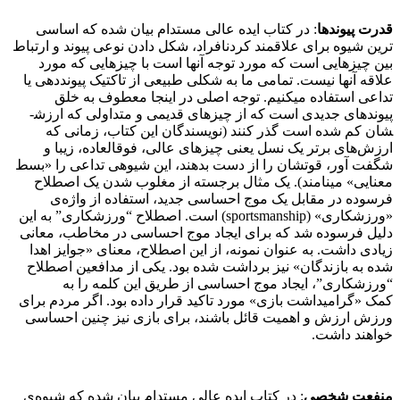
قدرت پیوندها
: در کتاب ایده عالی مستدام بیان شده که اساسی
ترین شیوه برای علاقمند کردنافراد، شکل دادن نوعی پیوند و ارتباط
بین چیزهایی است که مورد توجه آن­ها است با چیزهایی که مورد
علاقه آنها نیست. تمامی ما به شکلی طبیعی از تاکتیک پیونددهی یا
تداعی استفاده می­کنیم. توجه اصلی در اینجا معطوف به خلق
پیوندهای جدیدی است که از چیزهای قدیمی و متداولی که ارزش­
شان کم شده است گذر کنند (نویسندگان این کتاب، زمانی که
ارزش‌­های برتر یک نسل یعنی چیزهای عالی، فوق­العاده، زیبا و
شگفت­ آور، قوت­شان را از دست بدهند، این شیوه­ی تداعی را «بسط
معنایی» می­نامند). یک مثال برجسته از مغلوب شدن یک اصطلاح
فرسوده در مقابل یک موج احساسی جدید، استفاده از واژه­‌ی
«ورزشکاری» (sportsmanship) است. اصطلاح “ورزشکاری” به این
دلیل فرسوده شد که برای ایجاد موج احساسی در مخاطب، معانی
زیادی داشت. به عنوان نمونه، از این اصطلاح، معنای «جوایز اهدا
شده به بازندگان» نیز برداشت شده بود. یکی از مدافعین اصطلاح
“ورزشکاری”، ایجاد موج احساسی از طریق این کلمه را به
کمک «گرامیداشت بازی» مورد تاکید قرار داده بود. اگر مردم برای
ورزش ارزش و اهمیت قائل باشند، برای بازی نیز چنین احساسی
خواهند داشت.
منفعت شخصی
: در کتاب ایده عالی مستدام بیان شده که شیوه‌­ی