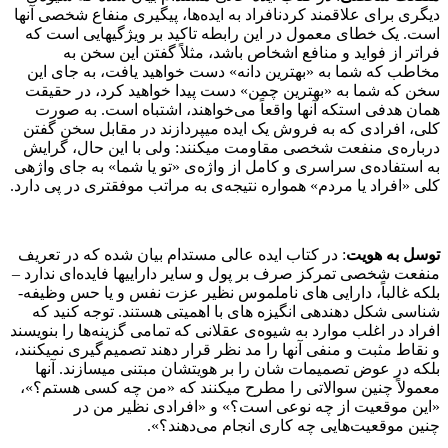
دیگری برای علاقمند کردنافراد به ایده‌­ها، پیگیری منفاع شخصی آن­ها
است. یک خطای معمول در این رابطه تاکید بر ویژگی­هایی است که
فراتر از فواید و منافع اشخاص باشد، مثلاً گفتن این سخن به
مخاطب که شما به «بهترین دانه» دست خواهید یافت، به جای این
سخن که شما به «بهترین چمن» دست پیدا خواهید کرد، در حقیقت
همان هدفی استکه آن­ها واقعاً می­‌خواهند، اشتباه است. به صورت
کلی، افرادی که به فروش یک ایده می­پردازند در مقابل سخن گفتن
درباره­‌ی منفعت شخصی مقاومت می­کنند: ولی با این حال، گرایش
به استفاده­‌ی سراسری و کامل از واژه­‌ی «تو یا شما» به جای واژه­ی
کلی «افراد یا مردم» همواره نتیجه­‌ی به مراتب موفقتری در پی دارد.
توسل به هویت
: در کتاب ایده عالی مستدام بیان شده که در تعریف
منفعت شخصی تمرکز صرف بر پول و سایر دارایی­ها فایده‌ای ندارد –
بلکه غالباً، دارایی­ های ناملموس نظیر عزت نفس و یا حس وظیفه­
شناسی شکل­ دهنده­ی انگیزه‌ های با اهمیتی هستند. توجه کنید که
افراد در اغلب موارد به شیوه­‌ی عقلانی که تمامی گزینه‌­ها را بنویسند
و نقاط مثبت و منفی آن­ها را مد نظر قرار دهند تصمیم­‌گیری نمی­کنند،
بلکه در عوض تصمیمات­ شان را بر هویت­شان مبتنی می­سازند. آن­ها
معمولاً چنین سوالاتی را مطرح می­کنند که «من چه کسی هستم؟»،
«این موقعیت از چه نوعی است؟» و «افرادی نظیر من در
چنین موقعیت­‌هایی چه کاری انجام می­‌دهند؟».