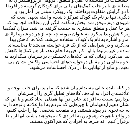
احساسات در مقایسه با عقل و منطق، گروهی از پژوهشگران به
مطالعه­‌ی تاثیر جلب کمک‌های مالی برای کودکان گرسنه در آفریقا
با دو گرایش متفاوت پرداختند: یک رویکرد مبتنی بر آمار بود و
دیگری تنها بر نام یک کودک تمرکز داشت، و البته بدیهی است که
شیوه­‌ی دوم موفق شد. بخش شگفت­ انگیز این مطالعه آنجا بود که
هر جا عقل و منطق بیشتری به خدمت گرفته می­‌شد، میزان کمک­‌ها
نیز کاهش پیدا می­کرد. به عنوان نمونه، چنانچه از هر دو شیوه­ ارائه­‌ی
آمار و اشاره به نام یک کودک استفاده می­‌شد، کمک­‌ها کاهش پیدا
می­‌کرد، و در شرایطی که از یک فرد خواسته می­‌شد تا محاسبه­‌ای
ساده و غیرمرتبط با این کار خیریه انجام دهد، باز هم کمک­‌ها کاهش
پیدا می­‌کرد. زمانی که ما کلاه­‌های تحلیلگری بر سرمان می­گذاریم به
نحو متفاوتی در مقابل درخواست­‌های احساسی واکنش نشان می­‌
دهیم، و مانع از توانایی ما در درک احساسات می­‌شود.
در کتاب ایده عالی مستدام بیان شده که ما باید برای جلب توجه و
علاقمندی افراد به ایده‌­ها، کلاه‌­های تحلیل گری ­را از سرشان
برداریم: نسبت به افرادی خاص در آن­ها همدلی ایجاد کنیم و یا این که
نشان دهیم ایده­هامان با چیزهایی که مردم به آن­ها علاقه و توجه دارند
به چه نحوی در پیوند هستند، و یا منفعت شخصی آن­ها را جلب کنیم،
در واقع با هویت وهمچنین به افرادی که می­خواهند باشند،­ آن­ها ارتباط
برقرار کنیم– نه صرفاً به افرادی که هم­ اکنون هستند.