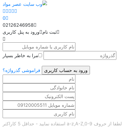
0
02126246958
ثبت نام
ورود به پنل کاربری
مرا به خاطر بسپار
فراموشی گذرواژه؟
لطفا از حروف a-z,A-Z,0-9 استفاده نمایید - حداقل 5 کاراکتر